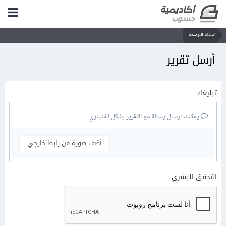
أسئلة البرمجة
أرسل تقرير
تبليغك
يمكنك إرسال رسالة مع التقرير بشكل اختياري
أضف صورة من رابط خارجي
التحقق البشري