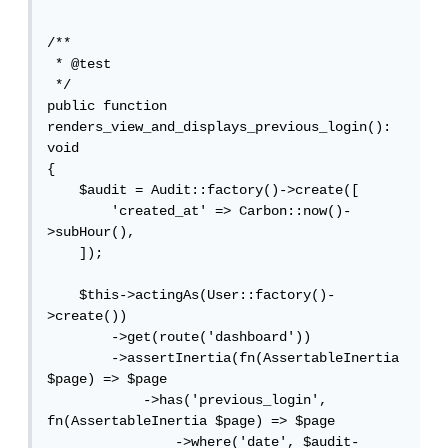
/**

 * @test

 */

public function 
renders_view_and_displays_previous_login(): 
void

{

    $audit = Audit::factory()->create([

        'created_at' => Carbon::now()-
>subHour(),

    ]);

    $this->actingAs(User::factory()-
>create())

        ->get(route('dashboard'))

        ->assertInertia(fn(AssertableInertia 
$page) => $page

            ->has('previous_login', 
fn(AssertableInertia $page) => $page

                ->where('date', $audit-