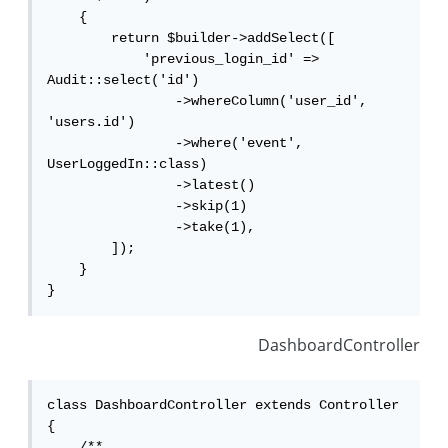
    {

        return $builder->addSelect([

            'previous_login_id' => 
Audit::select('id')

                ->whereColumn('user_id', 
'users.id')

                ->where('event', 
UserLoggedIn::class)

                ->latest()

                ->skip(1)

                ->take(1),

        ]);

    }

}
DashboardController
class DashboardController extends Controller

{

    /**
