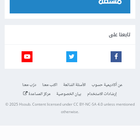
تابعنا على
عن أكاديمية حسوب
الأسئلة الشائعة
اكتب معنا
درّب معنا
إرشادات الاستخدام
بيان الخصوصية
مركز المساعدة
© 2025
Hsoub
.
Content licensed under
CC BY-NC-SA 4.0
unless mentioned
otherwise.