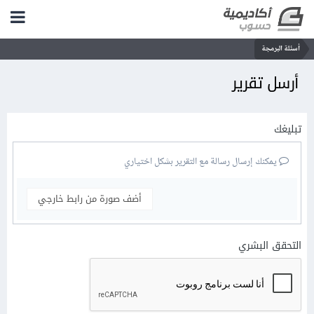
أسئلة البرمجة
أرسل تقرير
تبليغك
يمكنك إرسال رسالة مع التقرير بشكل اختياري
أضف صورة من رابط خارجي
التحقق البشري