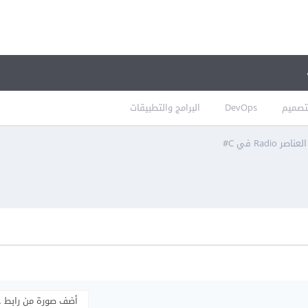
تصميم
DevOps
البرامج والتطبيقات
Radi في C#
أضف صورة من رابط 