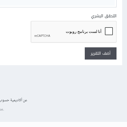
التحقق البشري
أضف التقرير
عن أكاديمية حسوب
se.