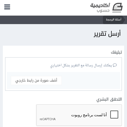
أسئلة البرمجة
أرسل تقرير
تبليغك
يمكنك إرسال رسالة مع التقرير بشكل اختياري
أضف صورة من رابط خارجي
التحقق البشري