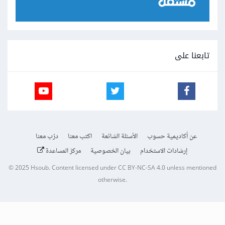
تابعنا على
عن أكاديمية حسوب
الأسئلة الشائعة
اكتب معنا
درّب معنا
إرشادات الاستخدام
بيان الخصوصية
مركز المساعدة
© 2025
Hsoub
.
Content licensed under
CC BY-NC-SA 4.0
unless mentioned
otherwise.