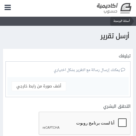
أسئلة البرمجة
أرسل تقرير
تبليغك
يمكنك إرسال رسالة مع التقرير بشكل اختياري
أضف صورة من رابط خارجي
التحقق البشري