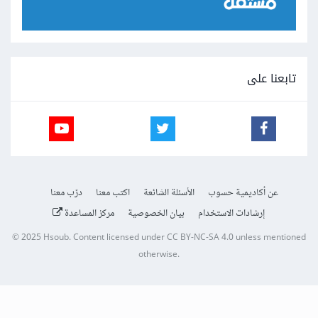
تابعنا على
عن أكاديمية حسوب
الأسئلة الشائعة
اكتب معنا
درّب معنا
إرشادات الاستخدام
بيان الخصوصية
مركز المساعدة
© 2025
Hsoub
.
Content licensed under
CC BY-NC-SA 4.0
unless mentioned
otherwise.