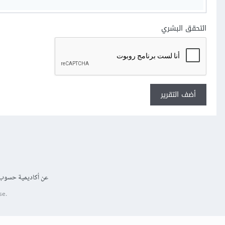
التحقق البشري
أضف التقرير
عن أكاديمية حسوب
se.