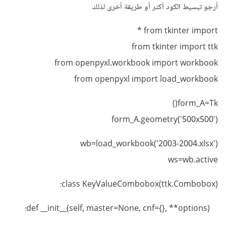
أرجو تبسيط الكود أكثر أو طريقة أخرى لذلك
from tkinter import *
from tkinter import ttk
from openpyxl.workbook import workbook
from openpyxl import load_workbook
form_A=Tk()
form_A.geometry('500x500')
wb=load_workbook('2003-2004.xlsx')
ws=wb.active
class KeyValueCombobox(ttk.Combobox):
def __init__(self, master=None, cnf={}, **options):