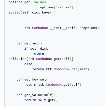
options
.
get
(
'values'
)
                options
[
'values'
]
=
sorted
(
self
.
dict
.
keys
())
        ttk
.
Combobox
.
__init__
(
self
,
**
options
)
def
 get
(
self
):
if
 self
.
dict
:
return
self
.
dict
[
ttk
.
Combobox
.
get
(
self
)]
else
:
return
 ttk
.
Combobox
.
get
(
self
)
def
 get_key
(
self
):
return
 ttk
.
Combobox
.
get
(
self
)
def
 get_value
(
self
):
return
 self
.
get
()