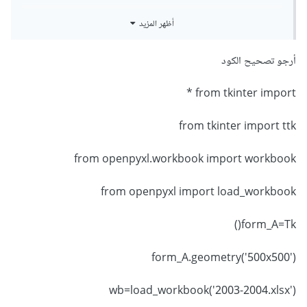
grab columns into combobox py python
أظهر المزيد
المكتبات المستخدمة tkinter , openpyxl
أرجو تصحيح الكود
أرجو التوضيح ولو بمثال عملي
from tkinter import *
from tkinter import ttk
from openpyxl.workbook import workbook
from openpyxl import load_workbook
form_A=Tk()
form_A.geometry('500x500')
wb=load_workbook('2003-2004.xlsx')