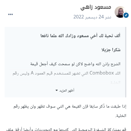
مسعود زاهي
نشر
24 ديسمبر 2022
ألف تحية لك أخي مسعود وزادك الله علما نافعا
شكرا جزيلا
الشرح بإذن الله واضح لاكن لو سمحت كيف أجعل قيمة
الك Combobox التي تضهر للمستخدم قيم العمود A وليس رقم
الخلية
أظهر المزيد
إذا طبقت ما ذُكر سابقا فإن القيمة هي التي سوف تظهر ولن يظهر رقم
الخلية.
قم بمشاركة الشيفرة البرمجية التي كتبتها مع التحديثات وأيضا أرفق ملف