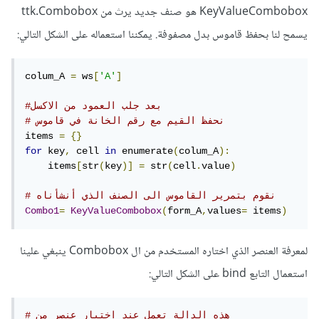
KeyValueCombobox هو صنف جديد يرث من ttk.Combobox
يسمح لنا بحفظ قاموس بدل مصفوفة. يمكننا استعماله على الشكل التالي:
colum_A 
=
 ws
[
'A'
]
#بعد جلب العمود من الاكسل
# نحفظ القيم مع رقم الخانة في قاموس
items 
=
{}
for
 key
,
 cell 
in
 enumerate
(
colum_A
):
    items
[
str
(
key
)]
=
 str
(
cell
.
value
)
# نقوم بتمرير القاموس الى الصنف الذي أنشأناه
Combo1
=
KeyValueCombobox
(
form_A
,
values
=
 items
)
لمعرفة العنصر الذي اختاره المستخدم من ال Combobox ينبغي علينا
استعمال التابع bind على الشكل التالي:
# هذه الدالة تعمل عند اختيار عنصر من 