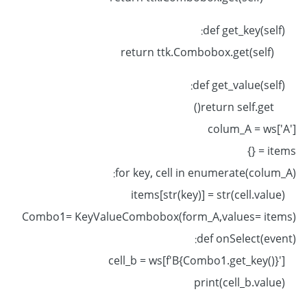
def get_key(self):
return ttk.Combobox.get(self)
def get_value(self):
return self.get()
colum_A = ws['A']
items = {}
for key, cell in enumerate(colum_A):
items[str(key)] = str(cell.value)
Combo1= KeyValueCombobox(form_A,values= items)
def onSelect(event):
cell_b = ws[f'B{Combo1.get_key()}']
print(cell_b.value)