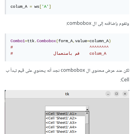
colum_A 
=
 ws
[
'A'
]
ws=wb.active
colum_A = ws['A']
وتقوم بإضافته إلى ال combobox:
Combo1=ttk.Combobox(form_A,value=column_A)
Combo1
=
ttk
.
Combobox
(
form_A
,
value
=
column_A
)
#                                ^^^^^^^^
Combo1.pack(pady=30)
#                 قم باستعمال    colum_A
form_A.mainloop()
لكن عند عرض محتوى ال combobox نجد أنه يحتوي على قيم تبدأ ب
Cell: