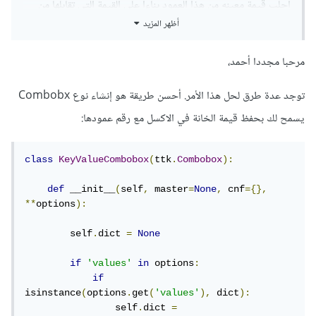
أجلب قيمة معينه من هذا العمود بناءا على القيمة التي تقابلها من
أظهر المزيد
العمود A وذلك تكمله للمثال السابق عن الأختيار من combobox
حيث أريد عرض النتيجة في مربع النص.
مرحبا مجددا أحمد،
توجد عدة طرق لحل هذا الأمر. أحسن طريقة هو إنشاء نوع Combobx
يسمح لك بحفظ قيمة الخانة في الاكسل مع رقم عمودها:
class
KeyValueCombobox
(
ttk
.
Combobox
):
def
 __init__
(
self
,
 master
=
None
,
 cnf
={},
**
options
):
        self
.
dict 
=
None
if
'values'
in
 options
:
if
isinstance
(
options
.
get
(
'values'
),
 dict
):
                self
.
dict 
=