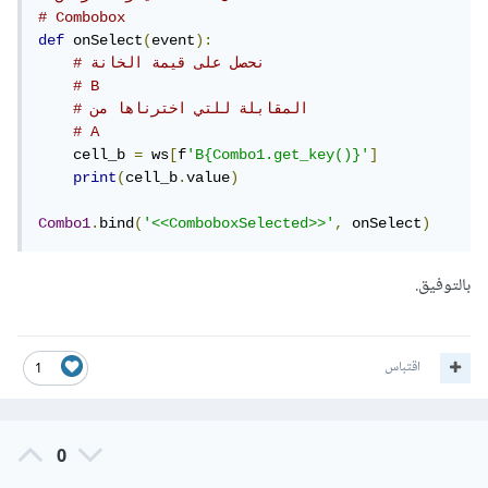
# Combobox
def
 onSelect
(
event
):
# نحصل على قيمة الخانة
# B
# المقابلة للتي اخترناها من 
# A
    cell_b 
=
 ws
[
f
'B{Combo1.get_key()}'
]
print
(
cell_b
.
value
)
Combo1
.
bind
(
'<<ComboboxSelected>>'
,
 onSelect
)
بالتوفيق.
اقتباس
1
0