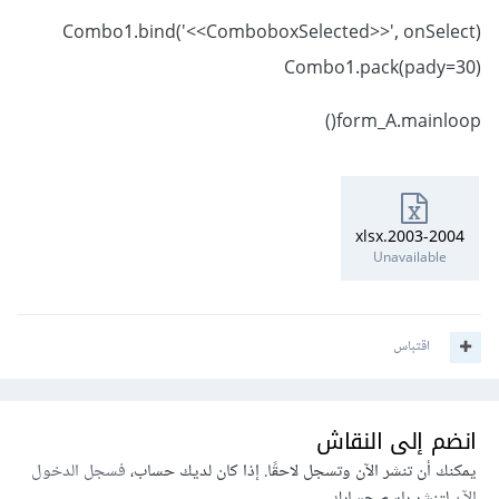
Combo1.bind('<<ComboboxSelected>>', onSelect)
Combo1.pack(pady=30)
form_A.mainloop()
2003-2004.xlsx
Unavailable
اقتباس
انضم إلى النقاش
يمكنك أن تنشر الآن وتسجل لاحقًا. إذا كان لديك حساب،
فسجل الدخول
الآن
لتنشر باسم حسابك.