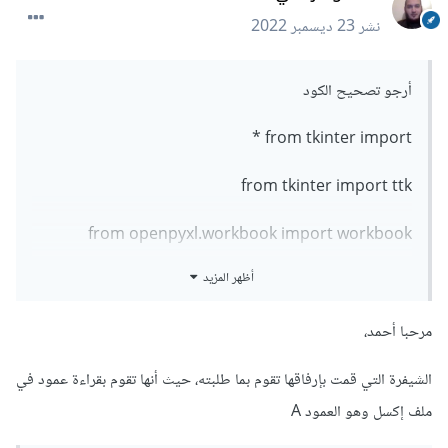
نشر
23 ديسمبر 2022
أرجو تصحيح الكود
from tkinter import *
from tkinter import ttk
from openpyxl.workbook import workbook
أظهر المزيد
from openpyxl import load_workbook
form_A=Tk()
مرحبا أحمد،
form_A.geometry('500x500')
الشيفرة التي قمت بإرفاقها تقوم بما طلبته، حيث أنها تقوم بقراءة عمود في
ملف إكسل وهو العمود A
wb=load_workbook('2003-2004.xlsx')