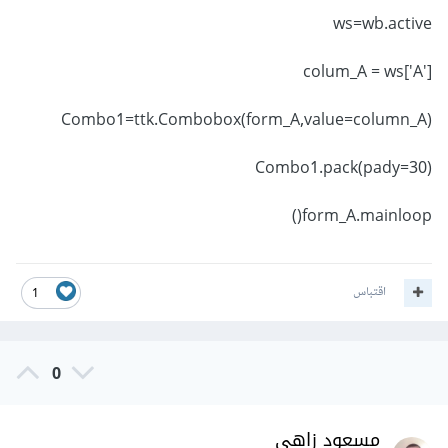
ws=wb.active
colum_A = ws['A']
Combo1=ttk.Combobox(form_A,value=column_A)
Combo1.pack(pady=30)
form_A.mainloop()
اقتباس
1
0
مسعود زاهي