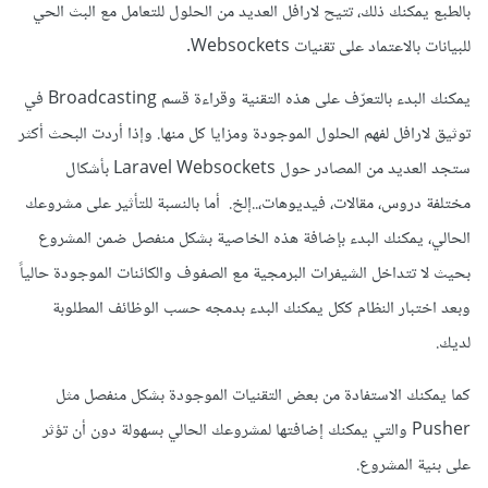
بالطبع يمكنك ذلك، تتيح لارافل العديد من الحلول للتعامل مع البث الحي
للبيانات بالاعتماد على تقنيات Websockets.
يمكنك البدء بالتعرّف على هذه التقنية وقراءة قسم Broadcasting في
توثيق لارافل لفهم الحلول الموجودة ومزايا كل منها. وإذا أردت البحث أكثر
ستجد العديد من المصادر حول Laravel Websockets بأشكال
مختلفة دروس، مقالات، فيديوهات،..إلخ. أما بالنسبة للتأثير على مشروعك
الحالي، يمكنك البدء بإضافة هذه الخاصية بشكل منفصل ضمن المشروع
بحيث لا تتداخل الشيفرات البرمجية مع الصفوف والكائنات الموجودة حالياً
وبعد اختبار النظام ككل يمكنك البدء بدمجه حسب الوظائف المطلوبة
لديك.
كما يمكنك الاستفادة من بعض التقنيات الموجودة بشكل منفصل مثل
Pusher والتي يمكنك إضافتها لمشروعك الحالي بسهولة دون أن تؤثر
على بنية المشروع.