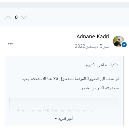
0
Adnane Kadri
نشر
5 ديسمبر 2022
شكرا لك اخي الكريم
لو عدت الى الصورة المرفقة للمتحول $x هنا الاستعلام يعيد
مصفوفة اكثر من عنصر
 $this
->
assertDatabaseHas
(
'courses'
,
[
'Course_name'
=>
 $x
]);
أظهر المزيد
هل يقبل عدة عناصر ؟عدة قيم