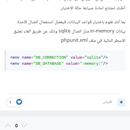
أظنك تحتاج اعادة صياغة حالة الاختبار.
بما أنك تقوم باختبار قواعد البيانات، فيفضل استعمال اتصال قاعدة
بيانات in-memory مثل اتصال sqlite وذلك عن طريق الغاء تعليق
الاسطر التالية في ملف phpunit.xml:
<env
name
=
"DB_CONNECTION"
value
=
"sqlite"
/>
<env
name
=
"DB_DATABASE"
value
=
":memory:"
/>
اقتباس
1
0