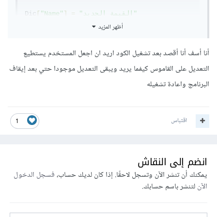
"القيمة الجديد"
=
]
"Name"
[
Dic
أظهر المزيد
أما اذا كنت تقصد شيئا آخر فعليك بالتوضيح أكثر.
أنا أسف أنا أقصد بعد تشغيل الكود اريد ان اجعل المستخدم يستطيع
يمكنك التعرف أكثر على القواميس في بايثون من خلال مقالات
التعديل على القاموس كيفما يريد ويبقى التعديل موجودا حتي بعد إيقاف
موجودة في أكاديمية حسوب.
البرنامج واعادة تشغيله
اقتباس
1
انضم إلى النقاش
يمكنك أن تنشر الآن وتسجل لاحقًا. إذا كان لديك حساب،
فسجل الدخول
الآن
لتنشر باسم حسابك.