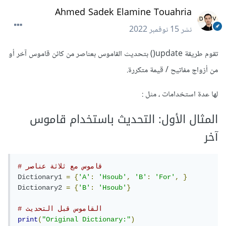
Ahmed Sadek Elamine Touahria
نشر
15 نوفمبر 2022
تقوم طريقة update() بتحديث القاموس بعناصر من كائن قاموس آخر أو
من أزواج مفاتيح / قيمة متكررة.
لها عدة استخدامات ، مثل :
المثال الأول: التحديث باستخدام قاموس
آخر
# قاموس مع ثلاثة عناصر
Dictionary1
=
{
'A'
:
'Hsoub'
,
'B'
:
'For'
,
}
Dictionary2
=
{
'B'
:
'Hsoub'
}
# القاموس قبل التحديث
print
(
"Original Dictionary:"
)