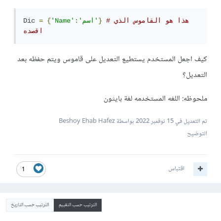
#هذا هو القاموس الذي 
}
'اسم'
:
'Name'
{
=
Dic
اقصده
كيف اجعل المستخدم يستطيع التعديل على قاموس ويتم حفظه بعد
التعديل؟
ملحوظه: اللغه المستخدمه لغة بايثون
تم التعديل في
15 نوفمبر 2022
بواسطة Beshoy Ehab Hafez
التوضيح
اقتباس
1
الترتيب حسب التقييم
الترتيب حسب التاريخ