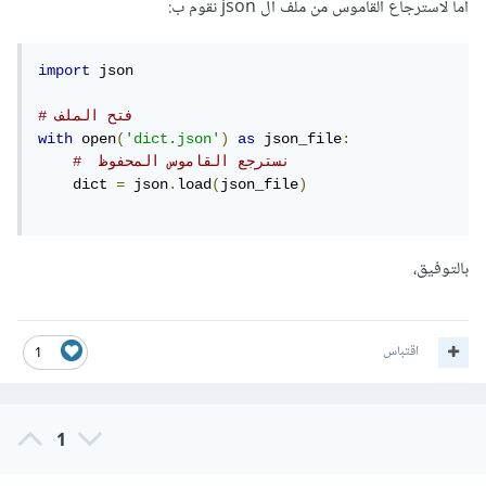
أما لاسترجاع القاموس من ملف ال json نقوم ب:
import
 json

# فتح الملف
with
 open
(
'dict.json'
)
as
 json_file
:
#  نسترجع القاموس المحفوظ
    dict 
=
 json
.
load
(
json_file
)
بالتوفيق،
اقتباس
1
1