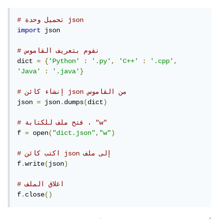
# تحميل وحدة json
import
 json

# نقوم بتعريف القاموس
dict 
=
{
'Python'
:
'.py'
,
'C++'
:
'.cpp'
,
'Java'
:
'.java'
}
# إنشاء كائن json من القاموس
json 
=
 json
.
dumps
(
dict
)
# فتح ملف للكتابة ، "w"
f 
=
 open
(
"dict.json"
,
"w"
)
# اكتب كائن json إلى ملف
f
.
write
(
json
)
# اغلاق الملف
f
.
close
()