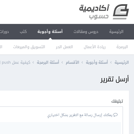
الرئيسية
دروس ومقالات
أسئلة وأجوبة
كتب
دورات
البرمجة
ريادة الأعمال
العمل الحر
التسويق والمبيعات
ال
الرئيسية
أسئلة وأجوبة
الأقسام
أسئلة البرمجة
كيفية عمل push ل commit سابق بدون الcommits الجديدة
أرسل تقرير
تبليغك
يمكنك إرسال رسالة مع التقرير بشكل اختياري