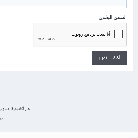
التحقق البشري
أضف التقرير
عن أكاديمية حسوب
se.