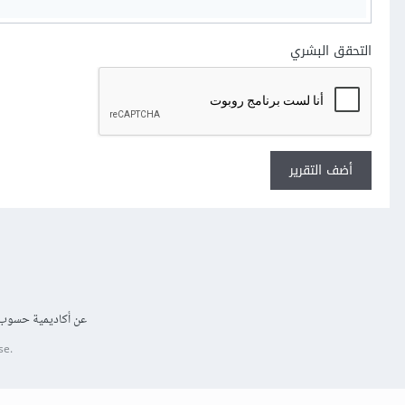
التحقق البشري
أضف التقرير
عن أكاديمية حسوب
se.