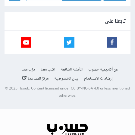
تابعنا على
عن أكاديمية حسوب
الأسئلة الشائعة
اكتب معنا
درّب معنا
إرشادات الاستخدام
بيان الخصوصية
مركز المساعدة
© 2025
Hsoub
.
Content licensed under
CC BY-NC-SA 4.0
unless mentioned
otherwise.