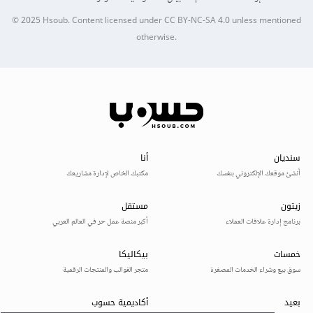
© 2025
Hsoub
.
Content licensed under
CC BY-NC-SA 4.0
unless mentioned
otherwise.