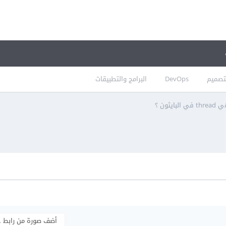
تصميم
DevOps
البرامج والتطبيقات
بايثون ؟
أضف صورة من رابط 