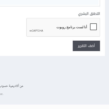
التحقق البشري
أضف التقرير
عن أكاديمية حسوب
se.