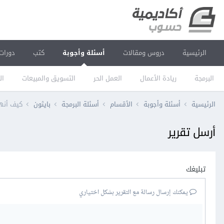
الرئيسية
دروس ومقالات
أسئلة وأجوبة
كتب
دورات
البرمجة
ريادة الأعمال
العمل الحر
التسويق والمبيعات
ال
الرئيسية
أسئلة وأجوبة
الأقسام
أسئلة البرمجة
بايثون
كيف أنهي thread في ال
أرسل تقرير
تبليغك
يمكنك إرسال رسالة مع التقرير بشكل اختياري