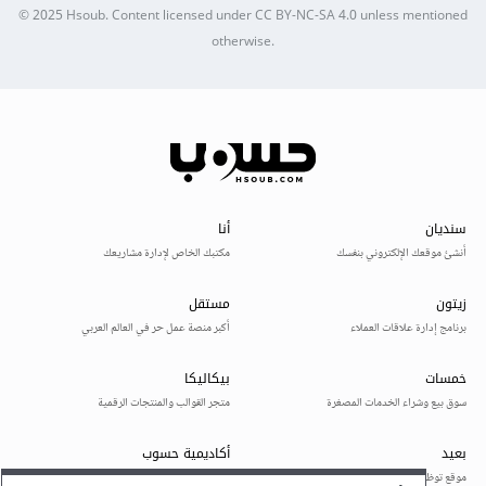
© 2025
Hsoub
.
Content licensed under
CC BY-NC-SA 4.0
unless mentioned
otherwise.