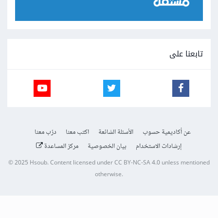
تابعنا على
عن أكاديمية حسوب
الأسئلة الشائعة
اكتب معنا
درّب معنا
إرشادات الاستخدام
بيان الخصوصية
مركز المساعدة
© 2025
Hsoub
.
Content licensed under
CC BY-NC-SA 4.0
unless mentioned
otherwise.