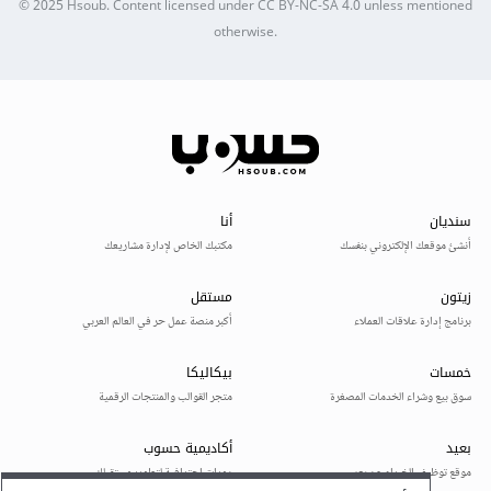
© 2025
Hsoub
.
Content licensed under
CC BY-NC-SA 4.0
unless mentioned
otherwise.