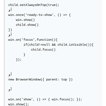
child.setAlwaysOnTop(true); 

أو

win.once('ready-to-show', () => {

    win.show()

    child.show()

})

أو

win.on('focus',function(){

        if(child!=null && child.isVisible()){

            child.focus()

        }

    });

أو

new BrowserWindow({ parent: top })

أو

win.on('show', () => { win.focus(); });

win.show();