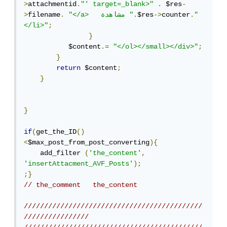
>
attachmentid
.
"' target=_blank>"
.
 $res
-
"
.
counter
->
$res
.
"</a>   مشاهدة "
.
filename
>
</li>"
;
}
           $content
.=
"</ol></small></div>"
;
}
return
 $content
;
}
}
if
(
get_the_ID
()
<
$max_post_from_post_converting
){
    add_filter 
(
'the_content'
,
'insertAttacment_AVF_Posts'
);
;}
// the_comment   the_content
////////////////////////////////////////////
////////////////