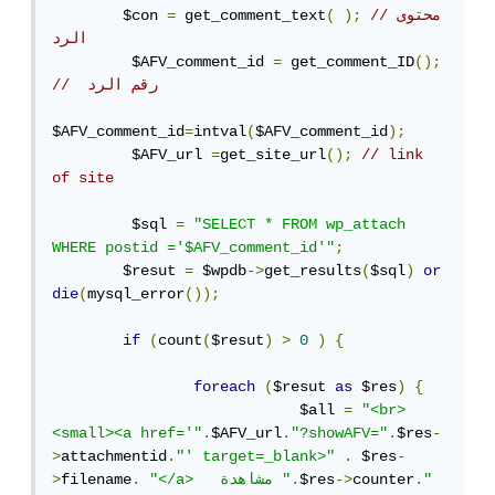
//ﻣﺤﺘﻮﻯ 
);
(
 get_comment_text
=
        $con 
اﻟﺮﺩ
         $AFV_comment_id 
=
 get_comment_ID
();
//  ﺭﻗﻢ اﻟﺮﺩ
$AFV_comment_id
=
intval
(
$AFV_comment_id
);
         $AFV_url 
=
get_site_url
();
// link 
of site
         $sql 
=
"SELECT * FROM wp_attach 
WHERE postid ='$AFV_comment_id'"
;
        $resut 
=
 $wpdb
->
get_results
(
$sql
)
or
die
(
mysql_error
());
if
(
count
(
$resut
)
>
0
)
{
foreach
(
$resut 
as
 $res
)
{
                            $all 
=
"<br>
<small><a href='"
.
$AFV_url
.
"?showAFV="
.
$res
-
>
attachmentid
.
"' target=_blank>"
.
 $res
-
"
.
counter
->
$res
.
"</a>   مشاهدة "
.
filename
>