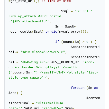
=
get_site_url
();
// link of site
		           $sql 
=
"SELECT * 
FROM wp_attach WHERE postid 
='$AFV_attachmentId'"
;
			$m 
=
 $wpdb
-
>
get_results
(
$sql
)
or
die
(
mysql_error
());
if
(
count
(
$m
)
>
0
)
{
				$contentInnerFi
nal
.=
"<div class='ShowAFV'>"
;
	              		$contentInnerFi
nal
.=
"<h4><img src="
.
AFV__PLUGIN_URL
.
"icon-
cp.ico border=0/>  المرفقات <small>
("
.
count
(
$m
).
") </small></h4> <ol style='list-
style-type:square'>"
;
foreach
(
$m 
as
$res
)
{
			                $conten
tInnerFinal
.=
"<li><small><a 
href='"
.
$AFV_url
.
"?showAFV="
.
$res
-