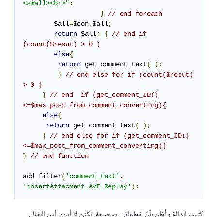
<small><br>"
;
}
// end foreach
        $all
=
$con
.
$all
;
return
 $all
;
}
// end if 
(count($resut) > 0 )
else
{
return
 get_comment_text
(
);
}
// end else for if (count($resut) 
> 0 )
}
// end  if (get_comment_ID()
<=$max_post_from_comment_converting){
else
{
return
 get_comment_text
(
);
}
// end else for if (get_comment_ID()
<=$max_post_from_comment_converting){
}
// end function
add_filter
(
'comment_text'
,
'insertAttacment_AVF_Replay'
);
كتبت الدالة وأظن بأنّ خطواتي صحيحة، لكنيّ لا أدري أين الخلل.