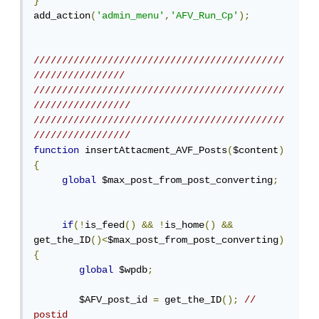
}
add_action
(
'admin_menu'
,
'AFV_Run_Cp'
);
////////////////////////////////////////////
////////////////
////////////////////////////////////////////
/////////////////
////////////////////////////////////////////
/////////////////
function
 insertAttacment_AVF_Posts
(
$content
)
{
global
 $max_post_from_post_converting
;
if
(!
is_feed
()
&&
!
is_home
()
&&
get_the_ID
()<
$max_post_from_post_converting
)
{
global
 $wpdb
;
        $AFV_post_id 
=
 get_the_ID
();
// 
postid