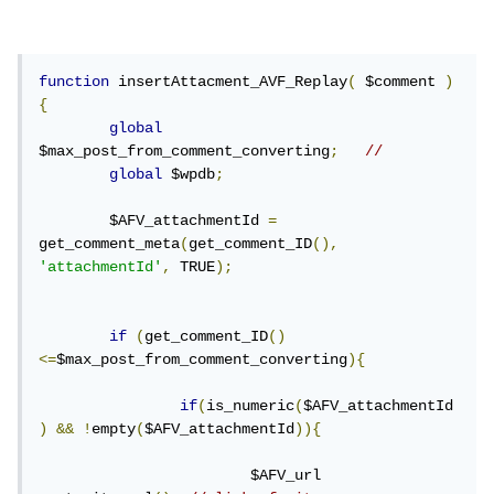
function
 insertAttacment_AVF_Replay
(
 $comment 
)
{
global
$max_post_from_comment_converting
;
//
global
 $wpdb
;
	$AFV_attachmentId 
=
get_comment_meta
(
get_comment_ID
(),
'attachmentId'
,
 TRUE
);
if
(
get_comment_ID
()
<=
$max_post_from_comment_converting
){
if
(
is_numeric
(
$AFV_attachmentId
)
&&
!
empty
(
$AFV_attachmentId
)){
			$AFV_url 