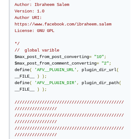
Author: Ibraheem Salem

Version: 1.0

Author URI: 
https://www.facebook.com/ibraheem.salem

License: GNU GPL

*/
//  global varible
$max_post_from_post_converting
=
"10"
;
$max_post_from_comment_converting
=
"2"
;
define
(
'AFV__PLUGIN_URL'
,
 plugin_dir_url
(
__FILE__ 
)
);
define
(
'AFV__PLUGIN_DIR'
,
 plugin_dir_path
(
__FILE__ 
)
);
////////////////////////////////////////////
/////////////////
////////////////////////////////////////////
/////////////////
////////////////////////////////////////////
/////////////////