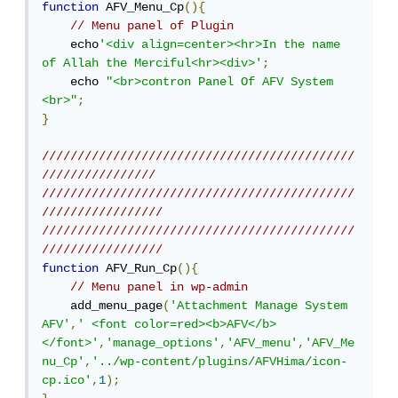
function
 AFV_Menu_Cp
(){
// Menu panel of Plugin
    echo
'<div align=center><hr>In the name 
of Allah the Merciful<hr><div>'
;
    echo 
"<br>contron Panel Of AFV System 
<br>"
;
}
////////////////////////////////////////////
////////////////
////////////////////////////////////////////
/////////////////
////////////////////////////////////////////
/////////////////
function
 AFV_Run_Cp
(){
// Menu panel in wp-admin
    add_menu_page
(
'Attachment Manage System 
AFV'
,
' <font color=red><b>AFV</b>
</font>'
,
'manage_options'
,
'AFV_menu'
,
'AFV_Me
nu_Cp'
,
'../wp-content/plugins/AFVHima/icon-
cp.ico'
,
1
);