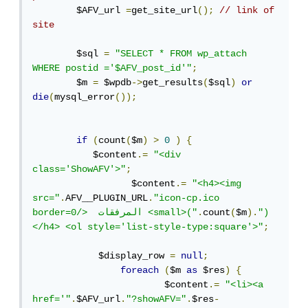
        $AFV_url 
=
get_site_url
();
// link of 
site
        $sql 
=
"SELECT * FROM wp_attach 
WHERE postid ='$AFV_post_id'"
;
        $m 
=
 $wpdb
->
get_results
(
$sql
)
or
die
(
mysql_error
());
if
(
count
(
$m
)
>
0
)
{
           $content
.=
"<div 
class='ShowAFV'>"
;
                  $content
.=
"<h4><img 
src="
.
AFV__PLUGIN_URL
.
"icon-cp.ico 
") 
).
$m
(
count
.
border=0/>  المرفقات <small>("
</h4> <ol style='list-style-type:square'>"
;
            $display_row 
=
null
;
foreach
(
$m 
as
 $res
)
{
                        $content
.=
"<li><a 
href='"
.
$AFV_url
.
"?showAFV="
.
$res
-