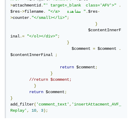
>
attachmentid
.
"' target=_blank  class='AFV'>"
.
-
$res
.
"</a>   مشاهدة "
.
filename
->
$res
>
counter
.
"</small></li>"
;
}
				 $contentInnerF
inal
.=
"</ol></div>"
;
}
  	                  $comment 
=
 $comment 
.
$contentInnerFinal 
;
return
 $comment
;
}
//return $comment;
}
return
 $comment
;
}
add_filter
(
'comment_text'
,
'insertAttacment_AVF_
Replay'
,
10
,
3
);