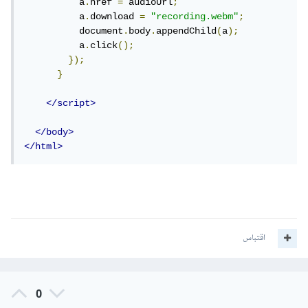
          a
.
href 
=
 audioUrl
;
          a
.
download 
=
"recording.webm"
;
          document
.
body
.
appendChild
(
a
);
          a
.
click
();
});
}
</script>
</body>
</html>
اقتباس
0