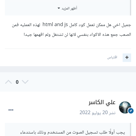
سيعيد الاستدعاء السابق وعد Promise عند نجاحه يكون
أظهر المزيد
المستخدم قد وافق على السماحية بالوصول للمايكروفون، والآن
يمكن الاستعانة بالصنف MediaRecorder لتسجيل الصوت، حيث
جميل اخي هل ممكن تعمل كود كامل html and js لهذه العمليه فمن
نمرر له المجرى stream الناتج عن طلب الوصول السابق كالتالي:
الصعب جمع هذه الاكواد بنفسي لانها لن تشتغل ولم افهمها جيدا
اقتباس
navigator
.
mediaDevices
.
getUserMedia
({
audio
:
true
})
.
then
(
stream 
=>
{
const
 mediaRecorder 
=
new
0
MediaRecorder
(
stream
);
// بدء التسجيل
();
start
.
    mediaRecorder
});
علي الكاسر
ونستفيد من الحدث dataavailable لتخزين بيانات الصوت ضمن
نشر
20 يوليو 2022
مصفوفة مثلًا كالتالي:
يجب أولًا طلب تسجيل الصوت من المستخدم وذلك باستدعاء