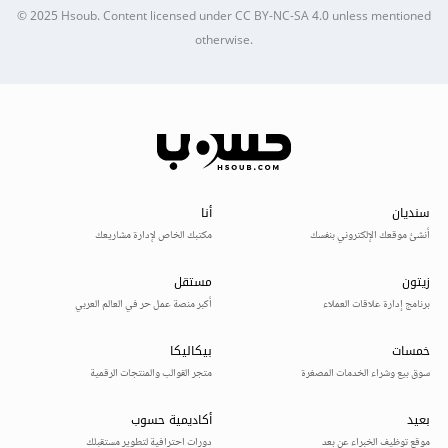
© 2025
Hsoub
.
Content licensed under
CC BY-NC-SA 4.0
unless mentioned
otherwise.