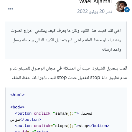
Wael Aljamal
نشر
20 يوليو 2022
اخي لقد كتبت هذا الكود ولكن ما بعرف كيف يمكنني اخراج الصوت
وتشغيله او حفظ الملف، اخي قم بتعديل الكود التالي واجعله يعمل
واعد ارساله
قمت بتعديل الشيفرة، حيث أن المشكلة في مجال الوصول للمتيغرات، و
عدم تطبيق دالة stop لتفعيل حدث stop للبدء بإجراءات حفظ الملف
<html>
<body>
تسجيل 
>
"
();
samah
"
=
onclick
<button
</button>
صوتي
<button
onclick
=
"
stops
();
"
>
stop
</button>