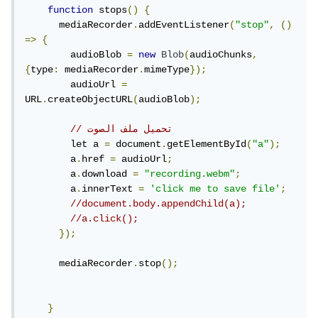
function
 stops
()
{
      mediaRecorder
.
addEventListener
(
"stop"
,
()
=>
{
        audioBlob 
=
new
Blob
(
audioChunks
,
{
type
:
 mediaRecorder
.
mimeType
});
        audioUrl 
=
URL
.
createObjectURL
(
audioBlob
);
// تحميل ملف الصوت
        let a 
=
 document
.
getElementById
(
"a"
);
        a
.
href 
=
 audioUrl
;
        a
.
download 
=
"recording.webm"
;
        a
.
innerText 
=
'click me to save file'
;
//document.body.appendChild(a);
//a.click();
});
      mediaRecorder
.
stop
();
}