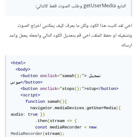
التابع getUserMedia وطلب الصوت فقط كالتالي:
// بيانات الصوت
[];
=
 audioChunks 
const
mediaRecorder
.
addEventListener
(
"dataavailab
le"
,
 event 
=>
{
اخي لقد كتبت هذا الكود ولكن ما بعرف كيف يمكنني اخراج الصوت
  audioChunks
.
push
(
event
.
data
);
});
وتشغيله او حفظ الملف، اخي قم بتعديل الكود التالي واجعله يعمل واعد
ولإنهاء تسجيل الصوت يمكن استدعاء التابع stop سواء عند ضغط
ارساله
المستخدم على زر ما أو بحسب حالة تطبيقك كالتالي:
<html>
<body>
تسجيل 
>
"
();
samah
"
=
onclick
<button
mediaRecorder
.
stop
();
</button>
صوتي
<button
onclick
=
"
stops
();
"
>
stop
</button>
نستفيد من الحدث stop الذي سيطلق بعد إنتهاء التسجيل لتحويل
<script>
بيانات الصوت التي خزناها مسبقًا إلى ملف وحفظه كالتالي:
function
 samah
(){
        navigator
.
mediaDevices
.
getUserMedia
({
audio
:
true
})
.
then
(
stream 
=>
{
mediaRecorder
.
addEventListener
(
"stop"
,
()
const
 mediaRecorder 
=
new
=>
{
MediaRecorder
(
stream
);