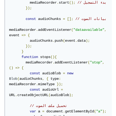
const
 audioBlob 
=
new
Blob
(
audioChunks
,
{
// بدء التسجيل
();
start
.
          mediaRecorder
type
:
 mediaRecorder
.
mimeType 
});
});
const
 audioUrl 
=
URL
.
createObjectURL
(
audioBlob
);
// بيانات الصوت
[];
=
 audioChunks 
const
// تحميل ملف الصوت
mediaRecorder
.
addEventListener
(
"dataavailable"
,
var
 a 
=
 document
.
getElementById
(
"a"
);
event 
=>
{
  a
.
href 
=
 audioUrl
;
          audioChunks
.
push
(
event
.
data
);
  a
.
download 
=
"recording.webm"
;
});
  document
.
body
.
appendChild
(
a
);
}
  a
.
click
();
function
 stops
(){
});
        mediaRecorder
.
addEventListener
(
"stop"
,
()
=>
{
const
 audioBlob 
=
new
Blob
(
audioChunks
,
{
 type
:
mediaRecorder
.
mimeType 
});
const
 audioUrl 
=
URL
.
createObjectURL
(
audioBlob
);
// تحميل ملف الصوت
var
 a 
=
 document
.
getElementById
(
"a"
);