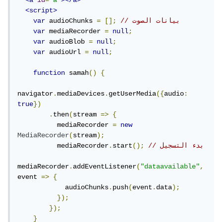
<a
id
=
"a"
></a>
<script>
// بيانات الصوت
[];
=
 audioChunks 
var
var
 mediaRecorder 
=
null
;
var
 audioBlob 
=
null
;
var
 audioUrl 
=
null
;
function
 samah
()
{
navigator
.
mediaDevices
.
getUserMedia
({
audio
:
true
})
.
then
(
stream 
=>
{
          mediaRecorder 
=
new
MediaRecorder
(
stream
);
// بدء التسجيل
();
start
.
          mediaRecorder
mediaRecorder
.
addEventListener
(
"dataavailable"
,
event 
=>
{
            audioChunks
.
push
(
event
.
data
);
});
});
}