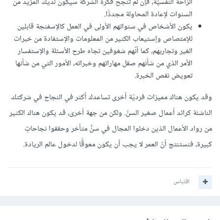
الرّاحة النفسيّة، فإن لم تنجح فكرة الشّركة سيكون لديك المزيد من
السنوات لإعادة المحاولة مجددًّا.
يكون الأشخاص في سنواتهم الأولى في العمل كالإسفنجة قابلين
للإمتصاص وإستيعاب الكثير من المعلومات والإستفادة من خبرات
الغير وتجاربهم، كما أنّهم شغوفين تجاه طرح الأسئلة والإستفسار
الأمر الذي من شأنهم صقل مهاراتهم وخبراته، الأمور التي من شأنها
تعويض نقص الخبرة.
وقد يكون هناك مميزات فرديّة أخرى تساعدك أكثر في النجاح في شركتك
الناشئة كرائد أعمال صغير السنّ. ولكن من جهة أخرى، قد يكون هناك الكثير
من رواد الأعمال الذين دخلوا المجال في سنٍّ متأخر وحققوا نجاحاتٍ
كبيرة، فنستنتج أنّ العمر لا يجب أن يكون معوقًّا لدخول عالم الريادة.
اقتباس