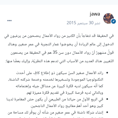
jawa
نشر
30 سبتمبر 2015
في الحقيقة قد تتفاجأ بأن الكثير من رواد الأعمال ينصحون من يرغبون في
الدخول إلى عالم الريادة أن يخوضوا غمار التجربة في عمرٍ صغير، وهناك
قولٌ مشهورٌ أنّ رواد الأعمال دون سن 35 هم في الحقيقة من يصنعون
التّغيير. هناك العديد من الأسباب التي تدعم هذه النظريّة، وإليك بعضًا منها:
رائد الأعمال صغير السنّ سيكون ذو إطلاع كافٍ على أحدث
التكنولوجيا الموجودة وتسخيرها لخدمته وخدمة شركته الناشئة،
كما أنّه سيكون لديه فكرة كبيرة عن مشاكل جيله وإهتماماته
وبالتالي لديه فرصة كبيرة في تقديم فكرة مميزة لهم.
في الربع الأول من حياتنا من الطبيعيّ أن يكون حسّ المغامرة لدينا
كبير وهو أحد أهمّ مفاتيح رواد الأعمال الناجحين.
إنشاء شركة ناشئة في عمرٍ صغيرٍ من شأنه أن يوفّر لك مساحة من