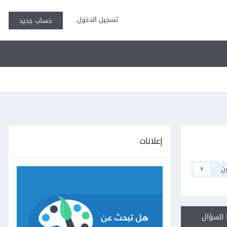
تسجيل الدخول
حساب جديد
إعلانات
ن
1
السؤال