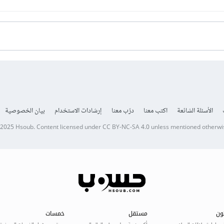
الأسئلة الشائعة
اكتب معنا
درّب معنا
إرشادات الاستخدام
بيان الخصوصية
 2025
Hsoub
.
Content licensed under
CC BY-NC-SA 4.0
unless mentioned otherwi