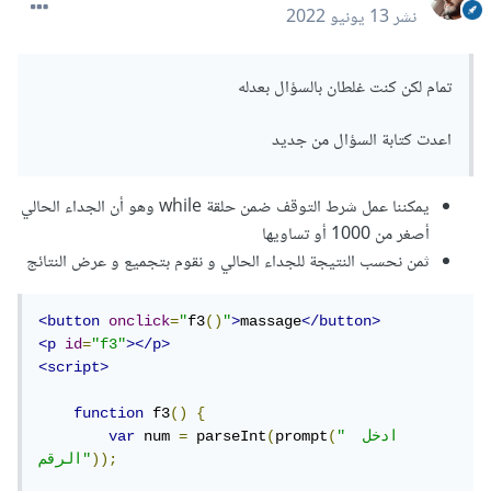
نشر
13 يونيو 2022
تمام لكن كنت غلطان بالسؤال بعدله
اعدت كتابة السؤال من جديد
يمكننا عمل شرط التوقف ضمن حلقة while وهو أن الجداء الحالي
أصغر من 1000 أو تساويها
ثمن نحسب النتيجة للجداء الحالي و نقوم بتجميع و عرض النتائج
<button
onclick
=
"
f3
()
"
>
massage
</button>
<p
id
=
"f3"
></p>
<script>
function
 f3
()
{
"ادخل  
(
prompt
(
 parseInt
=
 num 
var
));
الرقم"