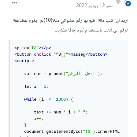
نشر
12 يونيو 2022
اريد ان اكتب دالة اضع بها رقم عشوائي مثلا(10)ثم يقوم بمضاعفة
الرقم الى الالف باستخدام كود جافا سكربت
<p
id
=
"f3"
></p>
<button
onclick
=
"
f3
()
"
>
masseg
</button>
<script>
);
"ادخل  الرقم"
(
 prompt
=
 num 
var
    let i 
=
1
;
while
(
i  
<=
1000
)
{
        text 
+=
 num 
*
 i 
+
" "
;
        i
++;
}
    document
.
getElementById
(
"f3"
).
innerHTML 