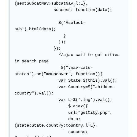
{sentSubcatNav:subcatNav,l:L},

                success: function(data){     
                  $('#select-
sub').html(data);

                    }

                  });

                });

                  //ajax call to get cities 
in search page

                   $(".nav-cats-
states").on("mouseover", function(){

                  var State=$(this).val();

                  var Country=$("#hidden-
country").val();

                  var L=$('.lng').val();

                      $.ajax({

                      url:"getCity.php",

                      data:
{state:State,country:Country,l:L},

                      success: 