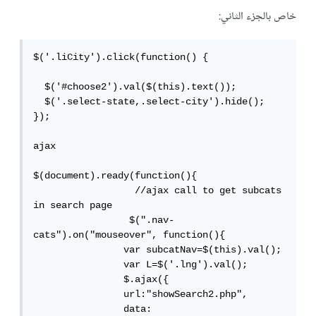
خاص بالجزء الثاني:
$('.liCity').click(function() {

  $('#choose2').val($(this).text());

  $('.select-state,.select-city').hide();

});

ajax

$(document).ready(function(){

                  //ajax call to get subcats 
in search page

                 $(".nav-
cats").on("mouseover", function(){

                var subcatNav=$(this).val();

                var L=$('.lng').val();

                $.ajax({

                url:"showSearch2.php",

                data: