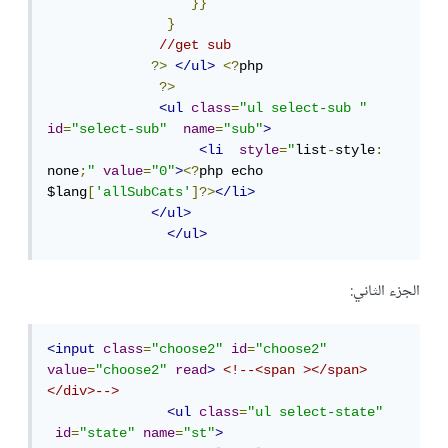
}}
}
//get sub
?>
</ul>
<?
php

?>
<ul
class
=
"ul select-sub "
id
=
"select-sub"
name
=
"sub"
>
<li
style
=
"
list
-
style
:
none
;
"
value
=
"0"
>
<?
php echo 
$lang
[
'allSubCats'
]?>
</li>
</ul>
</ul>
الجزء الثاني:
<input
class
=
"choose2"
id
=
"choose2"
value
=
"choose2"
read
>
<!--<span ></span>
</div>-->
<ul
class
=
"ul select-state"
id
=
"state"
name
=
"st"
>