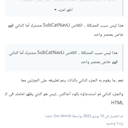
.. انتبه أن لديك مستمعي أحداث يتنصتان على نفس العنصر li
أظهر المزيد
$('.subCatNavLi').click(function() {

هذا ليس سبب المشكلة .. الكلاس SubCatNavLi مشترك أما الثاني فهو
$('.liCity').click(function() {

خاص بعنصر واحد
=>  <li class='subCatNavLi liCity'

               ^^^^^^^^^^^ ^^^^^^
هذا ليس سبب المشكلة .. الكلاس SubCatNavLi مشترك أما الثاني
فهو خاص بعنصر واحد
نعم ..ما يقوم به الجزء الثاني بالذات يتم تطبيقه على الجزئين معا
والجزء الثاني تم استدعاؤه بكود أجاكس ..ليس هو الذي يظهر امامك فى الـ
HTML
تم التعديل في
10 يونيو 2022
بواسطة Our World عالمنا
زيادة توضيح