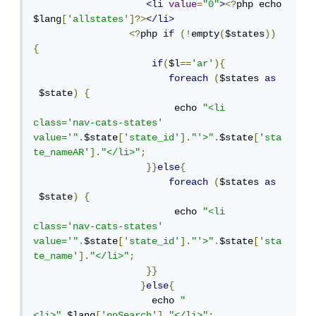
<li
value
=
"0"
>
<?
php echo 
$lang
[
'allstates'
]?>
</li>
<?
php 
if
(!
empty
(
$states
))
{
if
(
$l
==
'ar'
){
foreach
(
$states 
as
 $state
)
{
                         echo 
"<li 
class='nav-cats-states' 
value='"
.
$state
[
'state_id'
].
"'>"
.
$state
[
'sta
te_nameAR'
].
"</li>"
;
}}
else
{
foreach
(
$states 
as
 $state
)
{
                         echo 
"<li 
class='nav-cats-states' 
value='"
.
$state
[
'state_id'
].
"'>"
.
$state
[
'sta
te_name'
].
"</li>"
;
}}
}
else
{
                     echo 
"
<li>"
.
$lang
[
'noSearch'
].
"</li>"
;