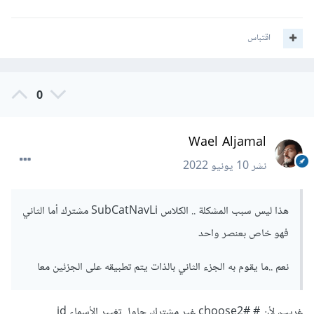
اقتباس
0
Wael Aljamal
نشر
10 يونيو 2022
هذا ليس سبب المشكلة .. الكلاس SubCatNavLi مشترك أما الثاني
فهو خاص بعنصر واحد
نعم ..ما يقوم به الجزء الثاني بالذات يتم تطبيقه على الجزئين معا
غريب، لأن # choose2# غير مشترك، حاول تغيير الأسماء id