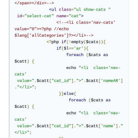
</span></div>-->
<ul
class
=
"ul show-cats "
id
=
"select-cat"
name
=
"cat"
>
<!--<li class='nav-cats' 
value="0"><?php //echo 
$lang['allCategories']?></li>-->
<?
php 
if
(!
empty
(
$cats
)){
if
(
$l
==
'ar'
){
foreach
(
$cats 
as
$catt
)
{
                     echo 
"<li  class='nav-
cats' 
 value="
.
$catt
[
"cat_id"
].
">"
.
$catt
[
'nameAR'
]
.
"</li>"
;
}}
else
{
foreach
(
$cats 
as
$catt
)
{
                     echo 
"<li  class='nav-
cats' 
 value="
.
$catt
[
"cat_id"
].
">"
.
$catt
[
'name'
].
"
</li>"
;