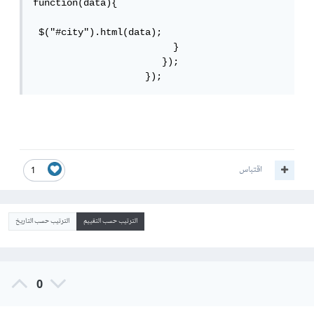
function(data){                             

 $("#city").html(data);

                         }

                       });

اقتباس
1
الترتيب حسب التقييم
الترتيب حسب التاريخ
0