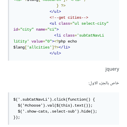
}
?>
</ul>
<!--get cities-->
<ul
class
=
"ul select-city"
id
=
"city"
name
=
"ci"
>
<li
class
=
'subCatNavLi 
liCity'
value
=
"0"
>
<?
php echo 
$lang
[
'allcities'
]?>
</li>
</ul>
jquery
خاص بالجزء الاول:
$('.subCatNavLi').click(function() {

  $('#choose').val($(this).text());

  $('.show-cats,.select-sub').hide();
