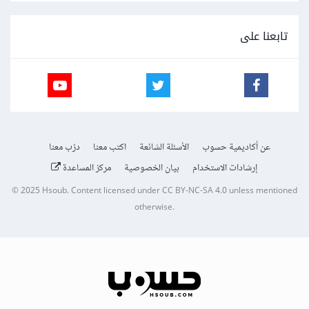
تابعنا على
عن أكاديمية حسوب
الأسئلة الشائعة
اكتب معنا
درّب معنا
إرشادات الاستخدام
بيان الخصوصية
مركز المساعدة
© 2025
Hsoub
.
Content licensed under
CC BY-NC-SA 4.0
unless mentioned
otherwise.