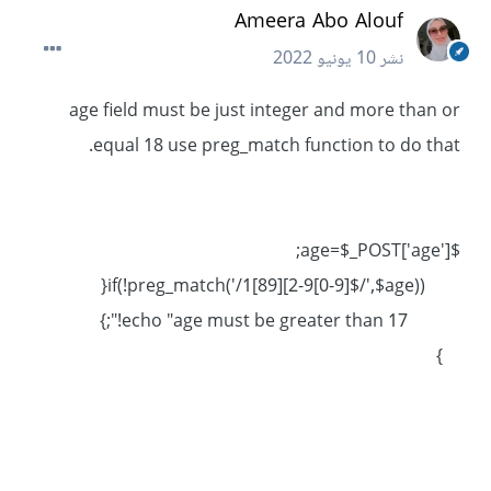
Ameera Abo Alouf
نشر
10 يونيو 2022
age field must be just integer and more than or
equal 18 use preg_match function to do that.
$age=$_POST['age'];
if(!preg_match('/1[89][2-9[0-9]$/',$age)){
echo "age must be greater than 17!";}
}