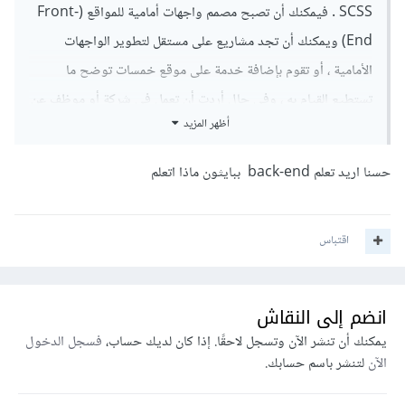
SCSS . فيمكنك أن تصبح مصمم واجهات أمامية للمواقع (Front-
End) ويمكنك أن تجد مشاريع على مستقل لتطوير الواجهات
الأمامية ، أو تقوم بإضافة خدمة على موقع خمسات توضح ما
تستطيع القيام به ، وفي حال أردت أن تعمل في شركة أو موظف عن
أظهر المزيد
بعد ، يفضل أن تكون لديك خبرة أوسع في مجال الويب فبعض
الشركات تبحث عن الأكفاء ولهم القدرة على إنجاز المهام المطلوبة
حسنا اريد تعلم back-end ببايثون ماذا اتعلم
منهم بكفاءة عالية ، أيضاً حتى تكون السيرة الذاتية قوية جداً لديك
واحتمال قبولك في الوظيفة عالي ، لكن هذا لا يغني أن يمكنك أن
اقتباس
يتم توظيف بشكل عقد مع شركة ما في تطوير الواجهات الأمامية
فقط . الأن أصبحت بايثون تستخدم مع الويب في تطوير المواقع
(Back-End) يمكنك أن تعمل على تطوير نفسك في هذا المجال ،
انضم إلى النقاش
وتصبح لديك المهارتين .
يمكنك أن تنشر الآن وتسجل لاحقًا. إذا كان لديك حساب،
فسجل الدخول
الآن
لتنشر باسم حسابك.
كما يوجد في الأكاديمية دورة تطوير التطبيقات باستخدام لغة
Python ، يمكنك الالتحاق بالدورة لتطوير مهاراتك في تطوير