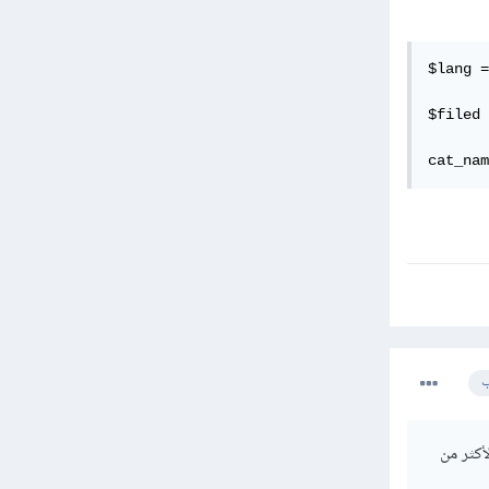
$lang =
$filed 
ب
مترجمة لأكثر من