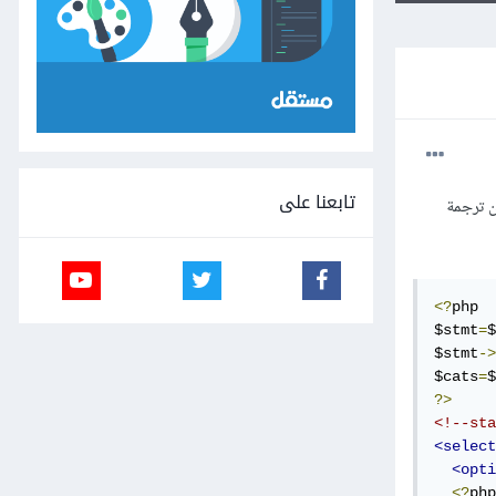
تابعنا على
ن ترجمة
<?
php 

$stmt
=
$
$stmt
->
$cats
=
$
?>
<!--sta
<select
<opti
<?
php
