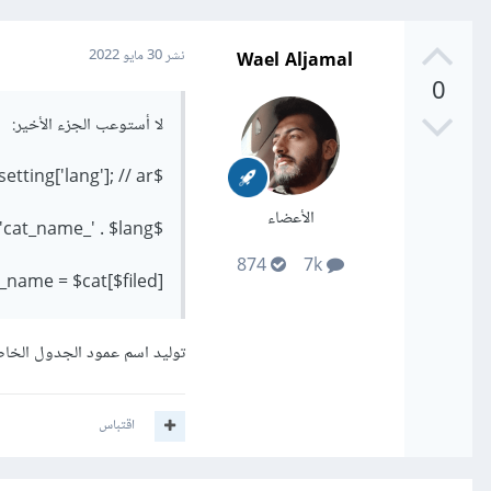
يمكن وضع المنطق في دالة 
Wael Aljamal
نشر
30 مايو 2022
0
لا أستوعب الجزء الأخير:
$lang = $setting['lang']; // ar
الأعضاء
$filed = 'cat_name_' . $lang;
874
7k
cat_name = $cat[$filed]; 
توليد اسم عمود الجدول الخاص بالاسم بإضا
اقتباس