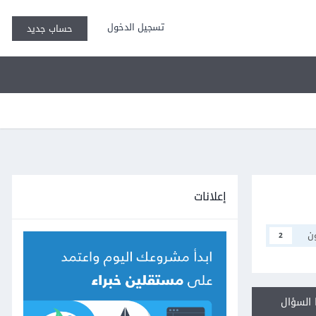
تسجيل الدخول
حساب جديد
إعلانات
ن
2
السؤال