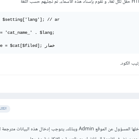
 $setting['lang']; // ar

= 'cat_name_' . $lang;

cat_name = $cat[$filed]; خضار
يب الكود.
الكات
كما يبدو أن هذه كلمات يدخلها المسؤول عن الموقع Admin وبذلك، يتوجب إدخال هذه البيانات 