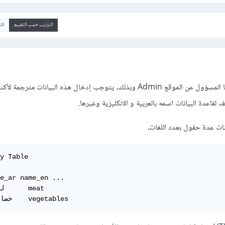
الترتيب حسب التقييم
ال
كما يبدو أن هذه كلمات يدخلها المسؤول عن الموقع Admin وبذلك، يتوجب إدخال هذه البيانات مت
اعدة البيانات اسمه بالعربية و الانكليزية وغيرها.
ات عدة حقول بعدد اللغات،
y Table

e_ar name_en ... 

2     خضار    vegetables