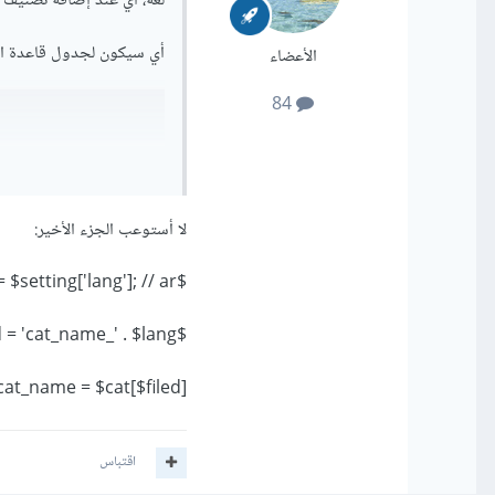
لغة، أي عند إضافة تصنيف جد
أي سيكون لجدول قاعدة الب
الأعضاء
84
لا أستوعب الجزء الأخير:
وسيكون لاستمارة HTML Form حقل لكل لغة، و نقوم بإسناد هذه الأسماء، ثم نجلبهم حسب اللغة
$lang = $setting['lang']; // ar
$filed = 'cat_name_' . $lang;
cat_name = $cat[$filed]; خضار
اقتباس