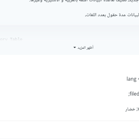
يد، نضيف لقاعدة البيانات اسمه بالعربية و الانكليزية وغيرها.
يانات عدة حقول بعدد اللغات،
ory Table

أظهر المزيد
ame_ar name_en ... 

2     خضار    vegetables
 = $setting['lang']; // ar

d = 'cat_name_' . $lang;

cat_name = $cat[$filed]; خضار