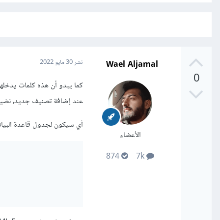
Wael Aljamal
نشر
30 مايو 2022
0
عند إضافة تصنيف جديد، نضيف لق
أي سيكون لجدول قاعدة البيان
الأعضاء
874
7k