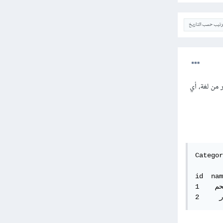
ترتيب حسب التاريخ
رجمة لأكثر من لغة، أي
Categor
id  nam
1    لحم      meat
