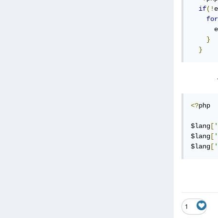
if
(!
e
for
      e
}
}
<?
php

$lang
[
'
$lang
[
'
$lang
[
'
1