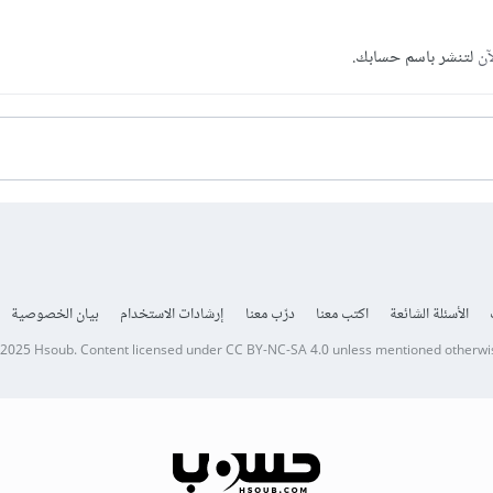
آن
لتنشر باسم حسابك.
الأسئلة الشائعة
اكتب معنا
درّب معنا
إرشادات الاستخدام
بيان الخصوصية
 2025
Hsoub
.
Content licensed under
CC BY-NC-SA 4.0
unless mentioned otherwi