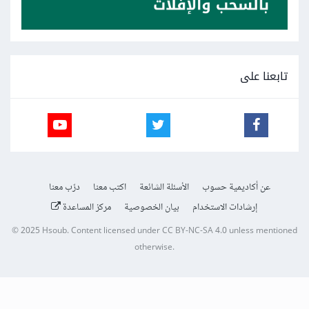
تابعنا على
عن أكاديمية حسوب
الأسئلة الشائعة
اكتب معنا
درّب معنا
إرشادات الاستخدام
بيان الخصوصية
مركز المساعدة
© 2025
Hsoub
.
Content licensed under
CC BY-NC-SA 4.0
unless mentioned
otherwise.