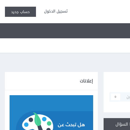
تسجيل الدخول
حساب جديد
إعلانات
ن
0
السؤال