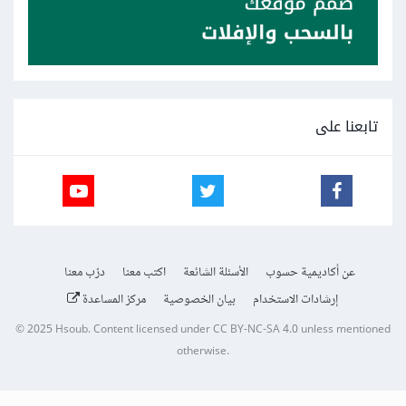
تابعنا على
عن أكاديمية حسوب
الأسئلة الشائعة
اكتب معنا
درّب معنا
إرشادات الاستخدام
بيان الخصوصية
مركز المساعدة
© 2025
Hsoub
.
Content licensed under
CC BY-NC-SA 4.0
unless mentioned
otherwise.