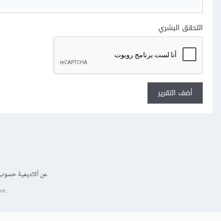
التحقق البشري
أضف التقرير
عن أكاديمية حسوب
se.