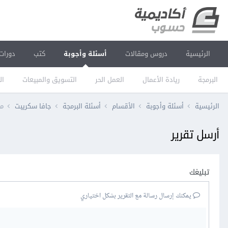
الرئيسية
دروس ومقالات
أسئلة وأجوبة
كتب
دورات
البرمجة
ريادة الأعمال
العمل الحر
التسويق والمبيعات
ال
الرئيسية
أسئلة وأجوبة
الأقسام
أسئلة البرمجة
جافا سكريبت
ما 
أرسل تقرير
تبليغك
يمكنك إرسال رسالة مع التقرير بشكل اختياري