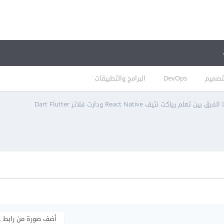
تصميم
DevOps
البرامج والتطبيقات
الفرق بين تعلم رياكت نتيف React Native ودارت فلاتر Dart Flutter
أضف صورة من رابط 