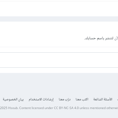
آن
لتنشر باسم حسابك.
الأسئلة الشائعة
اكتب معنا
درّب معنا
إرشادات الاستخدام
بيان الخصوصية
 2025
Hsoub
.
Content licensed under
CC BY-NC-SA 4.0
unless mentioned otherwi