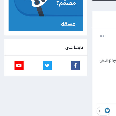
تابعنا على
المشروع هو عبارة عن سكربت برمجي يستخدم لارافيل أحدث أصدار بالأضافة الي live wire وطرق الدفع [paypal-stripe-الدفع
1