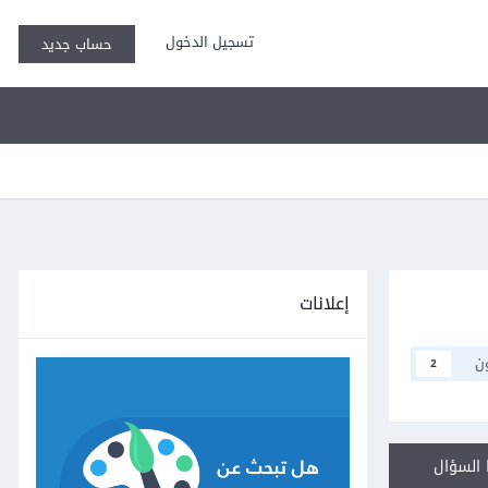
تسجيل الدخول
حساب جديد
إعلانات
ن
2
السؤال