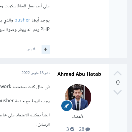
على أطر عمل الجافاسكربت ومكت
يوجد أيضا
pusher
PHP رغم انه يوفر وصولا سهلا وتوثيقا موضحا في اغلب اطر العمل الموجودة على الساحة.
اقتباس
Ahmed Abu Hatab
نشر
18 مارس 2022
0
في حال كنت تستخدم Laravel Framework :
يجب الربط مع خدمة pusher التي تعتمد على websocket
الأعضاء
الرسائل .
3
28