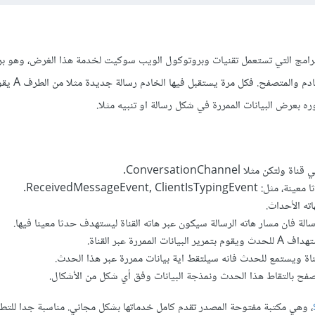
رامج التي تستعمل تقنيات وبروتوكول الويب سوكيت لخدمة هذا الغرض، وهو ب
ويب يوفر اتصالا دائما بين ال
ReceivedMessageEvent, ClientI.
الممررة عبر القناة.
فح بالتقاط هذا الحدث ونمذجة البيانات وفق أي شكل من الأشكال.
، وهي مكتبة مفتوحة المصدر تقدم كامل خدماتها بشكل مجاني. مناسبة جدا للتطبي