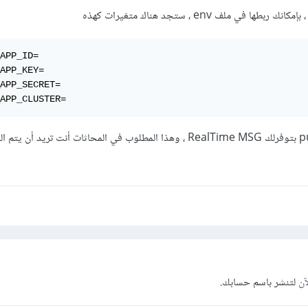
 بإمكانك ربطها في ملف env ، ستجد هناك متغيرات كهذه
APP_ID=

APP_KEY=

APP_SECRET=

APP_CLUSTER=
ملخص الحديث أن ال pusher بتوفرلك RealTime MSG ، وهذا المطلوب في المحاثات أنت تريد
آن
لتنشر باسم حسابك.