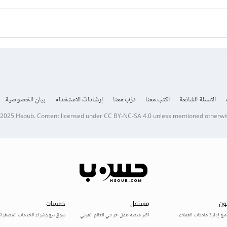
الأسئلة الشائعة
اكتب معنا
درّب معنا
إرشادات الاستخدام
بيان الخصوصية
 2025
Hsoub
.
Content licensed under
CC BY-NC-SA 4.0
unless mentioned otherwi