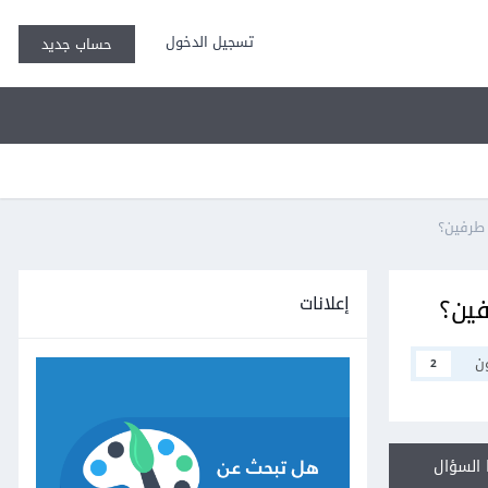
تسجيل الدخول
حساب جديد
 طرفين؟
إعلانات
فين؟
ن
2
السؤال