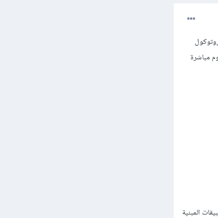
روتوكول
خادم والمتصفح. فكل مرة يستقبل فيها الخادم رسالة جديدة مثلا من الطرف A يقوم مباشرة
قات المبنية