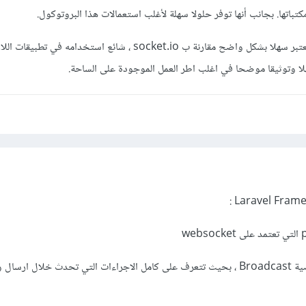
باتها. بجانب أنها توفر حلولا سهلة لأغلب استعمالات هذا البروتوكول.
والذي يعتبر سهلا بشكل واضح مقارنة ب socket.io ، شائع استخدامه في ت
ايضاً يمكنك الاعتماد على خاصية Broadcast ، بحيث تتعرف على كامل الاجراءات التي تحدث خلال ار