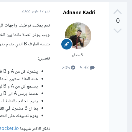
Adnane Kadri
نشر
17 مارس 2022
0
نعم يمكنك توظيف واجهات الب
بتنبيه الطرف B الذي يقوم بدوره بعرض البيانات الممررة في شكل رسالة او تنبيه مثلا.
الأعضاء
تفصيل:
205
5.3k
يشترك كل من A و B في قناة ولتكن مثلا ConversationChannel.
هاته القناة تحتوي أحداثا معينة، مثل: sTypingEvent
يستمع كل من A و B لهاته الأحداث.
عندما يرسل A الى B رسالة فان مسار هاته الرسالة سيكون عبر هاته القناة ليستهدف حدثا معينا فيها.
يقوم الخادم بالتقاط استهداف A للحدث ويقوم بتمرير البيانات 
بما ان B مشترك في القناة ويستمع للحدث فانه سيلتقط اية بيانات ممررة عبر هذا الحدث.
يقوم تطبيقك على المتص
نذكر الأكثر شيوعا
socket.io