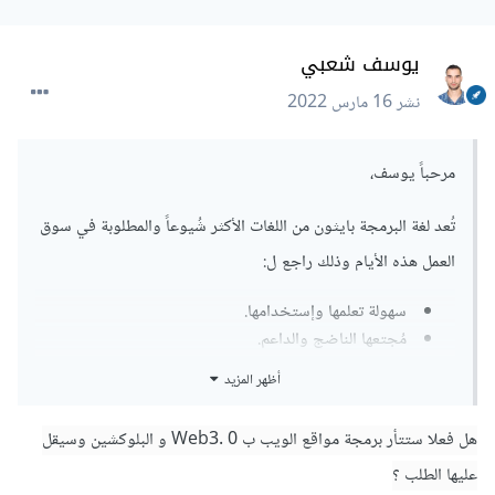
يوسف شعبي
نشر
16 مارس 2022
مرحباً يوسف،
تُعد لغة البرمجة بايثون من اللغات الأكثر شُيوعاً والمطلوبة في سوق
العمل هذه الأيام وذلك راجع ل:
سهولة تعلمها وإستخدامها.
مُجتعها الناضج والداعم.
مدعومة من طرف وشركات مشهورة.
أظهر المزيد
المئات من المكتبات وأطر العمل.
هل فعلا ستتأر برمجة مواقع الويب ب Web3. 0 و البلوكشين وسيقل
نعم بالتأكيد Django من أطر العمل التي تستحق التعلم والتي
عليها الطلب ؟
تسمح لك بإنشاء تطبيقات ويب مذهلة وبسرعة.