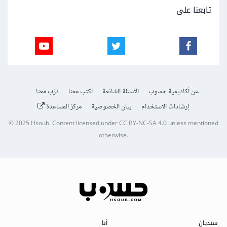
تابعنا على
عن أكاديمية حسوب
الأسئلة الشائعة
اكتب معنا
درّب معنا
إرشادات الاستخدام
بيان الخصوصية
مركز المساعدة
© 2025
Hsoub
.
Content licensed under
CC BY-NC-SA 4.0
unless mentioned
otherwise.