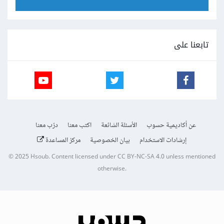
تابعنا على
عن أكاديمية حسوب
الأسئلة الشائعة
اكتب معنا
درّب معنا
إرشادات الاستخدام
بيان الخصوصية
مركز المساعدة
© 2025
Hsoub
.
Content licensed under
CC BY-NC-SA 4.0
unless mentioned
otherwise.