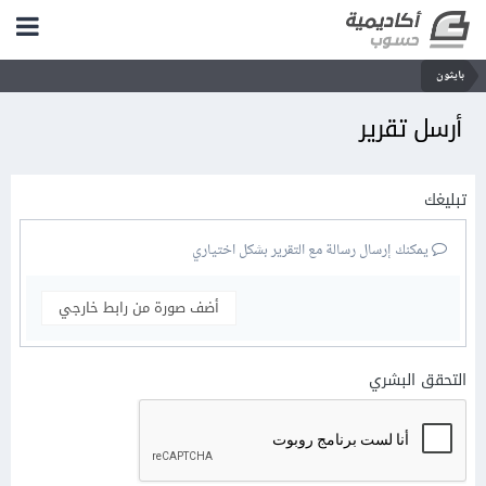
بايثون
أرسل تقرير
تبليغك
يمكنك إرسال رسالة مع التقرير بشكل اختياري
أضف صورة من رابط خارجي
التحقق البشري