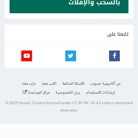
تابعنا على
عن أكاديمية حسوب
الأسئلة الشائعة
اكتب معنا
درّب معنا
إرشادات الاستخدام
بيان الخصوصية
مركز المساعدة
© 2025
Hsoub
.
Content licensed under
CC BY-NC-SA 4.0
unless mentioned
otherwise.