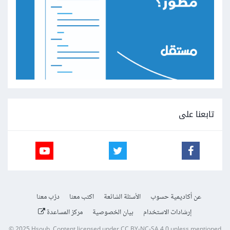
تابعنا على
عن أكاديمية حسوب
الأسئلة الشائعة
اكتب معنا
درّب معنا
إرشادات الاستخدام
بيان الخصوصية
مركز المساعدة
© 2025
Hsoub
.
Content licensed under
CC BY-NC-SA 4.0
unless mentioned