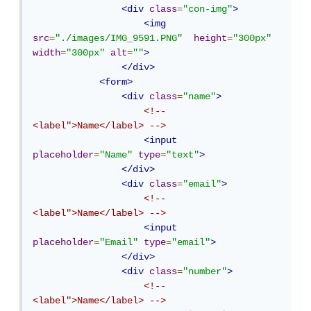
<div
class
=
"con-img"
>
<img
src
=
"./images/IMG_9591.PNG"
height
=
"300px"
width
=
"300px"
alt
=
""
>
</div>
<form>
<div
class
=
"name"
>
<!-- 
<label">Name</label> -->
<input
placeholder
=
"Name"
type
=
"text"
>
</div>
<div
class
=
"email"
>
<!-- 
<label">Name</label> -->
<input
placeholder
=
"Email"
type
=
"email"
>
</div>
<div
class
=
"number"
>
<!-- 
<label">Name</label> -->