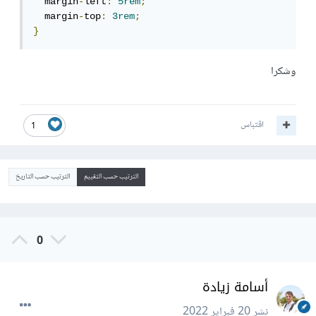
  margin
-
left
:
5rem
;
  margin
-
top
:
3rem
;
}
وشكرا
اقتباس
1
الترتيب حسب التقييم
الترتيب حسب التاريخ
0
أسامة زيادة
نشر
20 فبراير 2022