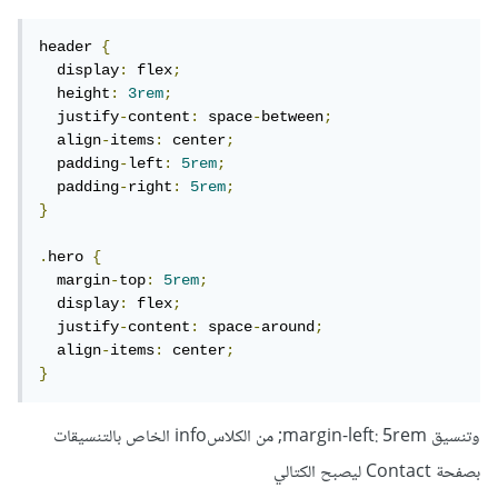
header 
{
  display
:
 flex
;
  height
:
3rem
;
  justify
-
content
:
 space
-
between
;
  align
-
items
:
 center
;
  padding
-
left
:
5rem
;
  padding
-
right
:
5rem
;
}
.
hero 
{
  margin
-
top
:
5rem
;
  display
:
 flex
;
  justify
-
content
:
 space
-
around
;
  align
-
items
:
 center
;
}
وتنسيق margin-left: 5rem; من الكلاسinfo الخاص بالتنسيقات
بصفحة Contact ليصبح الكتالي