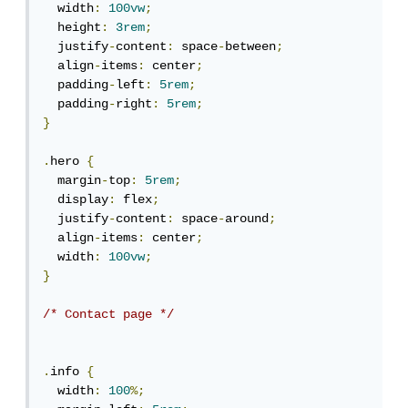
  width
:
100vw
;
  height
:
3rem
;
  justify
-
content
:
 space
-
between
;
  align
-
items
:
 center
;
  padding
-
left
:
5rem
;
  padding
-
right
:
5rem
;
}
.
hero 
{
  margin
-
top
:
5rem
;
  display
:
 flex
;
  justify
-
content
:
 space
-
around
;
  align
-
items
:
 center
;
  width
:
100vw
;
}
/* Contact page */
.
info 
{
  width
:
100
%;