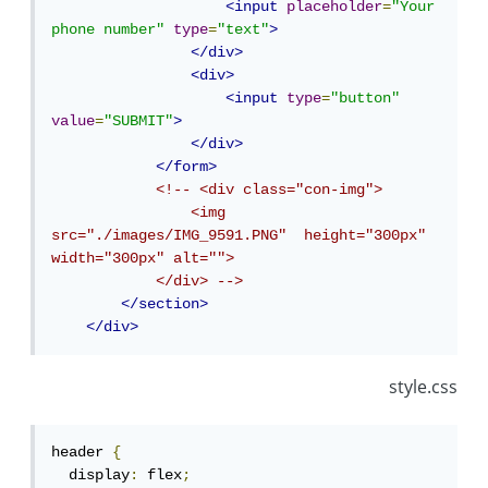
<input
placeholder
=
"Your 
phone number"
type
=
"text"
>
</div>
<div>
<input
type
=
"button"
value
=
"SUBMIT"
>
</div>
</form>
<!-- <div class="con-img">

                <img 
src="./images/IMG_9591.PNG"  height="300px" 
width="300px" alt="">

            </div> -->
</section>
</div>
style.css
header 
{
  display
:
 flex
;