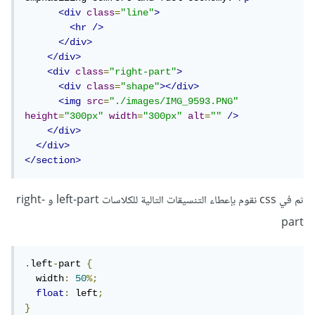
<div
class
=
"line"
>
<hr
/>
</div>
</div>
<div
class
=
"right-part"
>
<div
class
=
"shape"
></div>
<img
src
=
"./images/IMG_9593.PNG"
height
=
"300px"
width
=
"300px"
alt
=
""
/>
</div>
</div>
</section>
ثم في css نقوم بإعطاء التنسيقات التالية للكلاسات left-part و right-
part
.
left
-
part 
{
  width
:
50
%;
float
:
 left
;
}