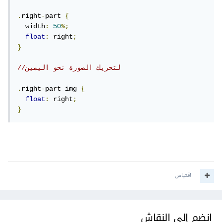
.
right
-
part 
{
  width
:
50
%;
float
:
 right
;
}
//لتحريك الصورة نحو اليمين 
.
right
-
part img 
{
float
:
 right
;
}
اقتباس
انضم إلى النقاش