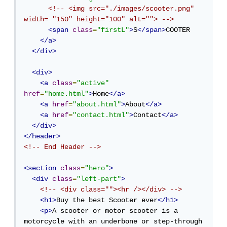
<!-- <img src="./images/scooter.png" 
width= "150" height="100" alt=""> -->
<span
class
=
"firstL"
>
S
</span>
COOTER

</a>
</div>
<div>
<a
class
=
"active"
href
=
"home.html"
>
Home
</a>
<a
href
=
"about.html"
>
About
</a>
<a
href
=
"contact.html"
>
Contact
</a>
</div>
</header>
<!-- End Header -->
<section
class
=
"hero"
>
<div
class
=
"left-part"
>
<!-- <div class=""><hr /></div> -->
<h1>
Buy the best Scooter ever
</h1>
<p>
A scooter or motor scooter is a 
motorcycle with an underbone or step-through 