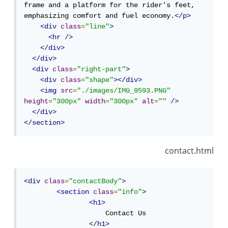
frame and a platform for the rider's feet, 
emphasizing comfort and fuel economy.
</p>
<div
class
=
"line"
>
<hr
/>
</div>
</div>
<div
class
=
"right-part"
>
<div
class
=
"shape"
></div>
<img
src
=
"./images/IMG_9593.PNG"
height
=
"300px"
width
=
"300px"
alt
=
""
/>
</div>
</section>
contact.html
<div
class
=
"contactBody"
>
<section
class
=
"info"
>
<h1>
                    Contact Us

</h1>