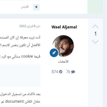
اقتباس
Wael Aljamal
نشر
8 فبراير 2022
1
الأفضل أن تكون بنفس الاسم token) *عدلها في المخدم*.
قيمة cookie ستأتي مع الرد الخاص بالمخدم، بهذه الحالة عليك تخزينها ضمن متغير عام (مثل المتغير User)
الأعضاء
874
7k
خلال الكائن document ثم خاصية cookie.