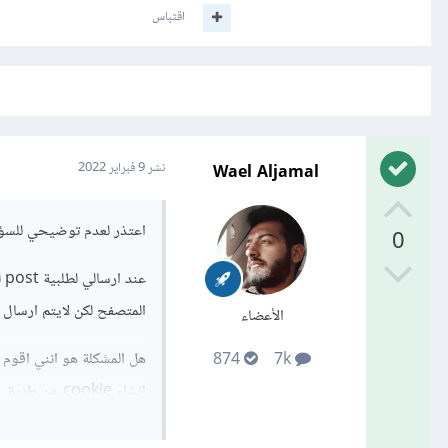
اقتباس
Wael Aljamal
نشر
9 فبراير 2022
اعتذر لعدم توضيحي للسؤا
0
المتصفح لكن لايتم ارسال ال cookie من الاس
الأعضاء
874
7k
انشاء cookie عن طريق get هذا يعني انني سأقوم بعملية ajax اخرى.