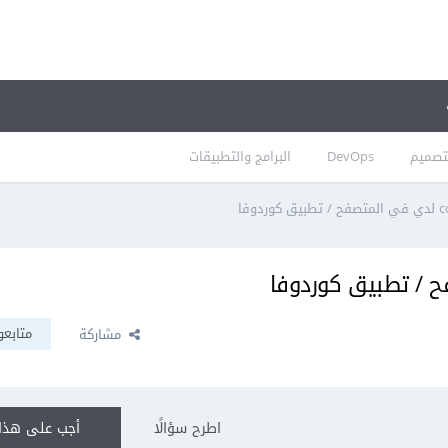
تصميم
DevOps
البرامج والتطبيقات
متابعو
مشاركة
اطرح سؤالًا
أجب على هذا 