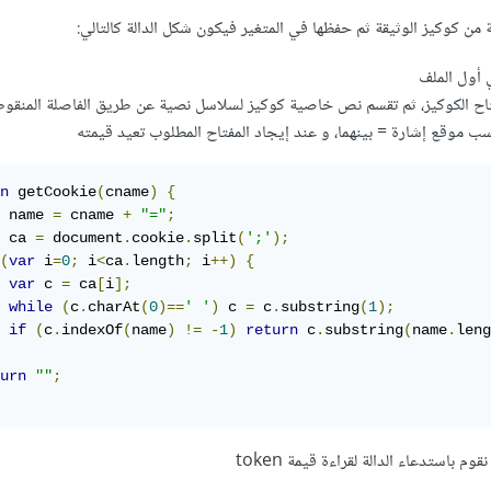
ة من كوكيز الوثيقة ثم حفظها في المتغير فيكون شكل الدالة كالتالي:
 أول الملف
فتاح الكوكيز، ثم تقسم نص خاصية كوكيز لسلاسل نصية عن طريق الفاصلة المنقوط
سب موقع إشارة = بينهما، و عند إيجاد المفتاح المطلوب تعيد قيمته
n
 getCookie
(
cname
)
{
 name 
=
 cname 
+
"="
;
 ca 
=
 document
.
cookie
.
split
(
';'
);
(
var
 i
=
0
;
 i
<
ca
.
length
;
 i
++)
{
var
 c 
=
 ca
[
i
];
while
(
c
.
charAt
(
0
)==
' '
)
 c 
=
 c
.
substring
(
1
);
if
(
c
.
indexOf
(
name
)
!=
-
1
)
return
 c
.
substring
(
name
.
leng
urn
""
;