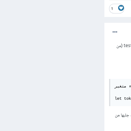
1
أنت تريد معرفة إن كان المستخدم قد سجل دخول أم لا عن طريق الاحتفاظ بقيمة token التي هي باسم testing (من
 متغير 
ياً فيمكنك جلبها من