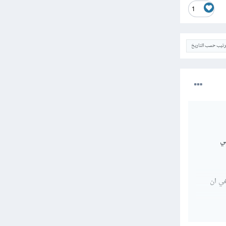
1
ترتيب حسب التاريخ
 لكي يتخزن في
اذا كان ينبغي ان