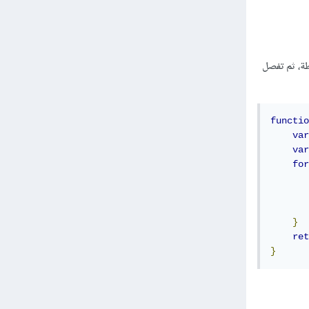
ة، ثم تفصل
functio
var
var
for
}
ret
}