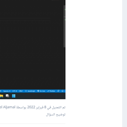
تم التعديل في
8 فبراير 2022
بواسطة Wael Aljamal
توضيح السؤال