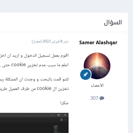
السؤال
Samer Alashqar
نشر
8 فبراير 2022
(معدل)
اعلم ما سبب عدم تخزين cookie حتى ..
الأعضاء
تخزين ال cookie من طرف العميل طريقة امنة؟.
307
شكرا