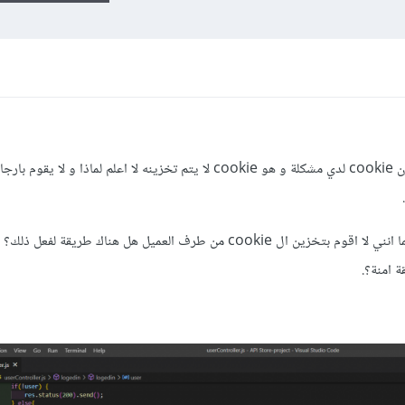
اقوم بعمل تسجيل الدخول و اريد ان اخزن cookie لدي مشكلة و هو cookie لا يتم تخزينه لا اعلم لماذا
للتو قمت بالبحث و وجدت ان المشكلة ربما انني لا اقوم بتخزين ال cookie من طرف العميل هل هناك طريق