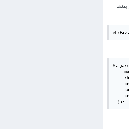
 لديك بنمط HTTP-only لذلك هي ليست ظاهرة، بعد عمل POST ستم جلب cookies و يمكنك
xhrFiel
$.ajax(
     me
     xh
     cr
     su
     er
  });