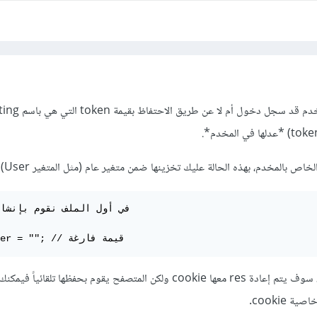
في أول الملف نقوم بإنشاء

let toker = ""; // قيمة فارغة
بعد تأكدك من تسجيل الدخول، سوف يتم إعادة res معها cookie ولكن المتصفح يقوم بحفظها تلقائ