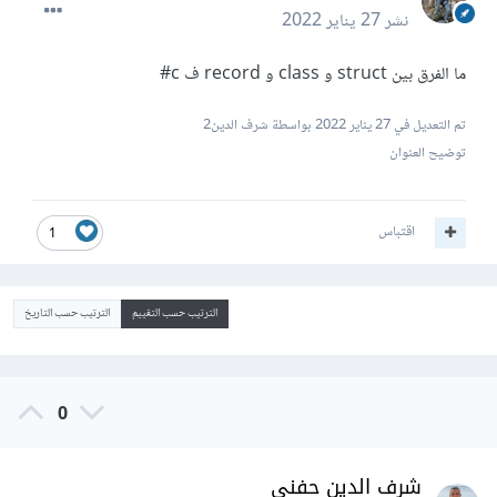
نشر
27 يناير 2022
ما الفرق بين struct و class و record ف c#
تم التعديل في
27 يناير 2022
بواسطة شرف الدين2
توضيح العنوان
اقتباس
1
الترتيب حسب التقييم
الترتيب حسب التاريخ
0
شرف الدين حفني