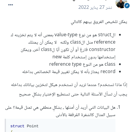
نشر
27 يناير 2022
يمكن تلخيص الفروق بينهم كالتالي
الstruct هو من نوع value-type بمعنى أنه لا يتم تخزينه ك
reference مثل الclass ولكنه لا يمكن أن يمتلك
constructor فارغ أو أن تكون أبًا لclass أخر, ويمكن
إستخدامها بدون إستخدام كلمة new
class هو من النوع reference type
record يمتاز بأنه لا يمكن تغيير قيمة الخصائص بداخله
إذًا ماذا تستخدم؟ عندما تريد أن تستخدم هيكل لتخزين بياناتك بداخله
يجب أن تسأل الأسئلة التالية حتى تستطيع الإختيار بشكلٍ صحيح
هل البيانات التي أريد أن أمثلها , بشكلٍ منطقي هي تمثل قيمة؟ على
سبيل المثال كالشفرة المُرفقة بالأدنى
struct
Point