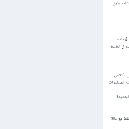
ن طريق التصريح عن جميع المتغيرات في الكلاس كمتغيرات خاصة (private) وكتابة طرق
 فقط (زيادة
ة فقط "class read-only" نقوم بحذف دوال الضبط
ن الكلاس
قوم بتمرير القيم إلى طريقة الضبط setter ويتم تهيئة المتغيرات
لجديدة.
ط مع دالة