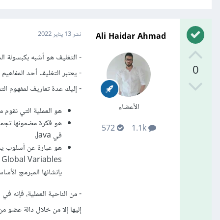
Ali Haidar Ahmad
نشر
13 يناير 2022
- التغليف هو أشبه بكبسولة الد
0
- يعتبر التغليف أحد المفاهيم 
- إليك عدة تعاريف لمفهوم التغليف (ulation
الأعضاء
هو العملية التي نقوم 
572
1.1k
في Java.
هو عبارة عن أسلوب يمك
s
بإنشائها المبرمج الأسا
- من الناحية العملية، فإنه في
إليها إلا من خلال دالة عضو م