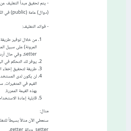
(دوال) عامة (public) في الكلاس لتعيين قيم المتغيرات والحصول عليها.
- فوائد التغليف:
setter، وفي حال أردنا جعله للكتابة فقط نقوم بحذف دوال ال getter.
يوفر لك التحكم في البي
طريقة لتحقيق إخفاء البيا
لن يكون لدى المستخدم
بهذه القيمة الممررة.
قابلية إعادة الاستخدا
مثال:
سنعطي الآن مثالاً بسيطاً ل
setter ودالة getter.