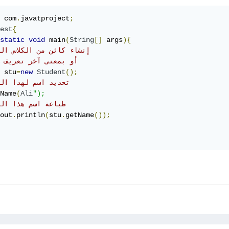
 com
.
javatproject
;
est
{
static
void
 main
(
String
[]
 args
){
// إنشاء كائن من الكلاس ال
// أو بمعنى آخر تعريف 
 stu
=
new
Student
();
// تحديد اسم لهذا ال
Name
(
Ali
");
// طباعة اسم هذا ال
out
.
println
(
stu
.
getName
());