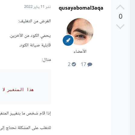
qusayabomal3aqa
نشر
11 يناير 2022
0
الغرض من التغليف:
يحمي الكود من الآخرين.
قابلية صيانة الكود.
الأعضاء
مثال:
2
17
// هذا المتغير ل
إذا قام شخص ما بتغيير المتغير إلى 5- فهو غي
للتغلب على المشكلة نحتاج إلى 