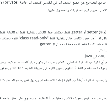
- يتم تحقيق مبدأ التغليف ع
من خلال توفير طريقة (دالة) setter أو getter فقط، يمكنك جعل الكلاس للقراءة فقط أو للكتابة
المرونة) على سبيل المثال، إذا أردنا جعل الكلاس قابل للقراء
انات.
نات في Java.
 أي فكرة عن التنفيذ الداخلي للكلاس، حيث لن يكون مرئياً للمستخدم كيف يخز
القيم في المتغيرات. سيعرف المستخدم فقط أننا ن
م: يحسن التغليف أيضاً من قابلية إعادة الاستخدام ويسهل تغييره مع المتطلبات ا
لتغليف، حيث سنقوم بتعريف كلاس يحقق مبدأ التغليف و يحتوي على حقل واحد فق