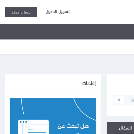
تسجيل الدخول
حساب جديد
إعلانات
ن
0
السؤال