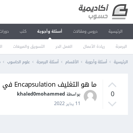
الرئيسية
دروس ومقالات
أسئلة وأجوبة
كتب
دورات
البرمجة
ريادة الأعمال
العمل الحر
التسويق والمبيعات
ال
الرئيسية
أسئلة وأجوبة
الأقسام
أسئلة البرمجة
علوم الحاسوب
م
ما هو التغليف Encapsulation في لغة جافا؟
0
بواسطة khaled0mohammed
11 يناير 2022