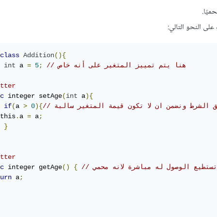
ميًا.
لى النحو التالي:
class
Addition
(){
// هنا يتم تمييز المتغير على أنه خاص
;
5
=
 a 
int
tter
c
 integer setAge
(
int
 a
){
بيق الشرط ونضمن ان لا تكون قيمة المتغير سالبة
){
0
>
a 
(
if
this
.
a 
=
 a
;
}
tter
 تستطيع الوصول له مباشرة لانه محمي
{
()
 integer getAge
c
urn
 a
;