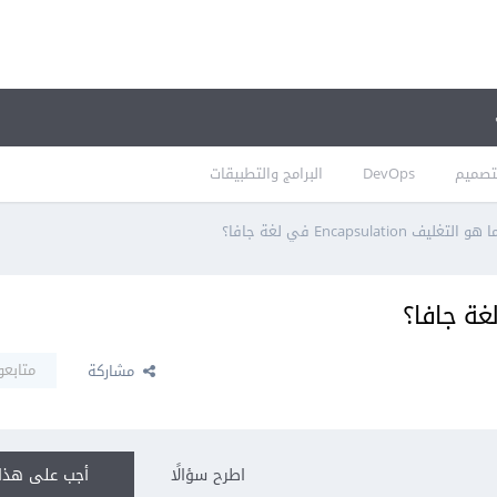
تصميم
DevOps
البرامج والتطبيقات
ا هو التغليف Encapsulation في لغة جافا؟
متابعو
مشاركة
اطرح سؤالًا
أجب على هذا 