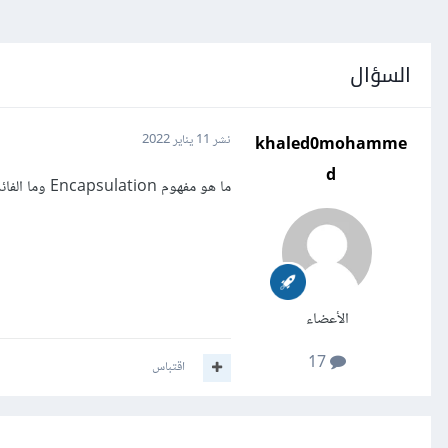
السؤال
khaled0mohamme
نشر
11 يناير 2022
d
ما هو مفهوم Encapsulation وما الفائدة منه
الأعضاء
17
اقتباس