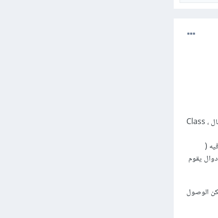
هو فكرة مضمونها تجميع البيانات والطرق التي تعمل على تلك البيانات في وحدة واحدة، على سبيل المثال ، Class
يه (
ل دوال يقوم
يمكن الوصول