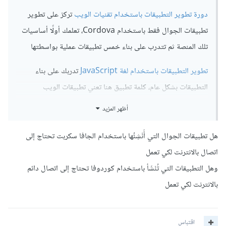
دورة تطوير التطبيقات باستخدام تقنيات الويب
تركز على تطوير
تطبيقات الجوال فقط باستخدام Cordova، تعلمك أولًا أساسيات
تلك المنصة ثم تتدرب على بناء خمس تطبيقات عملية بواسطتها
تطوير التطبيقات باستخدام لغة JavaScript
تدربك على بناء
التطبيقات بشكل عام، كلمة تطبيق هنا تعني تطبيقات الويب
وتطبيقات الجوال معًا، ستبدأ الدورة معك من الصفر في تعلم
أظهر المزيد
أساسيات جافاسكريبت ثم منصات مثل NodeJS ومكتبات مثل
React لتطوير واجهات تطبيقات الويب، و React
هل تطبيقات الجوال التي أُنْشِئُها باستخدام الجافا سكربت تحتاج إلى
Native لتطوير تطبيقات الجوال
اتصال بالانترنت لكي تعمل
وهل التطبيقات التي تُنْشَأ باستخدام كوردوفا تحتاج إلى اتصال دائم
في حال كنت مهتمًا بتطوير تطبيقات الجوال فقط الدورة الأولى
بالانترنت لكي تعمل
تركز على ذلك فقط دون الدخول في مجالات أخرى، أما الدورة
الثانية ستدربك على بناء تطبيقات الجوال والويب معًا
اقتباس