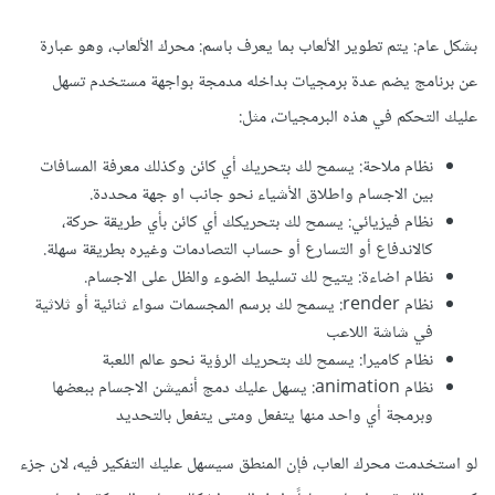
بشكل عام: يتم تطوير الألعاب بما يعرف باسم: محرك الألعاب، وهو عبارة
عن برنامج يضم عدة برمجيات بداخله مدمجة بواجهة مستخدم تسهل
عليك التحكم في هذه البرمجيات، مثل:
نظام ملاحة: يسمح لك بتحريك أي كائن وكذلك معرفة المسافات
بين الاجسام واطلاق الأشياء نحو جانب او جهة محددة.
نظام فيزيائي: يسمح لك بتحريكك أي كائن بأي طريقة حركة،
كالاندفاع أو التسارع أو حساب التصادمات وغيره بطريقة سهلة.
نظام اضاءة: يتيح لك تسليط الضوء والظل على الاجسام.
نظام render: يسمح لك برسم المجسمات سواء ثنائية أو ثلاثية
في شاشة اللاعب
نظام كاميرا: يسمح لك بتحريك الرؤية نحو عالم اللعبة
نظام animation: يسهل عليك دمج أنميشن الاجسام ببعضها
وبرمجة أي واحد منها يتفعل ومتى يتفعل بالتحديد
لو استخدمت محرك العاب، فإن المنطق سيسهل عليك التفكير فيه، لان جزء