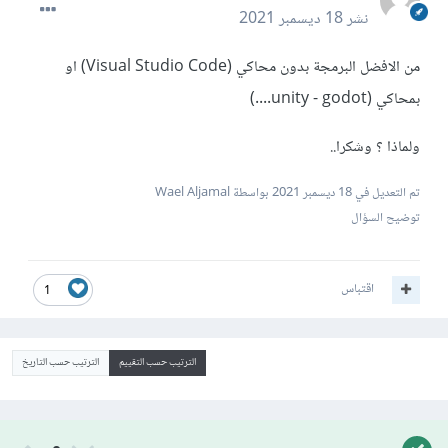
نشر
18 ديسمبر 2021
من الافضل البرمجة بدون محاكي (Visual Studio Code) او
بمحاكي (unity - godot....)
ولماذا ؟ وشكرا..
تم التعديل في
18 ديسمبر 2021
بواسطة Wael Aljamal
توضيح السؤال
اقتباس
1
الترتيب حسب التقييم
الترتيب حسب التاريخ