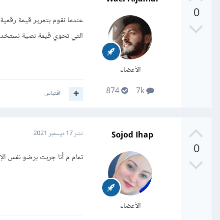
0
التي تحوي قيمة نصية نستخدم 
الأعضاء
874
7k
اقتباس
Sojod Ihap
نشر
17 ديسمبر 2021
0
تمام م أنا جربت برضو نفس الإي
الأعضاء