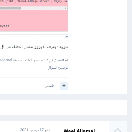
تنويه : بعرف الإيرور عشان إختلف عن الcheck بس شو الحل !!
تم التعديل في
17 ديسمبر 2021
بواسطة Wael Aljamal
توضيح السؤال
اقتباس
Wael Aljamal
نشر
17 ديسمبر 2021