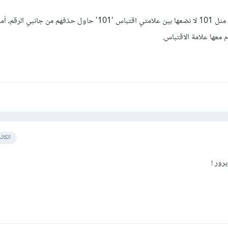
عندما نقوم بتمرير قيمة رقمية مثل 101 لا نضعها بين علامتي اقتباس '101' حاول حذفهم من جا
معها علامة الاقتباس.
الكات
رور !