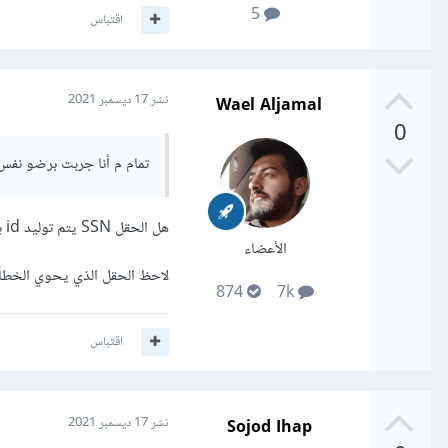
5
اقتباس
Wael Aljamal
نشر
17 ديسمبر 2021
0
تمام م أنا جربت برضو نفس ا
هل الحقل SSN يتم توليد id بشكل تلقائي فيه؟ هنا لا نمرر قيمة عندما نفعل الخاصية auto increment
الأعضاء
لاحظ الحقل الذي يحوي الخطأ هو superVisor_id تأكد من عدم وضع اقتباس
874
7k
اقتباس
Sojod Ihap
نشر
17 ديسمبر 2021