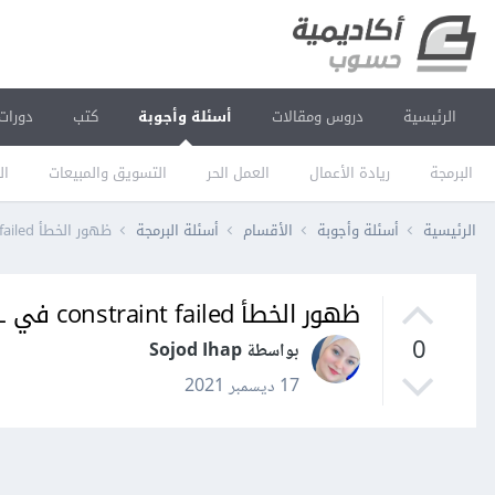
الرئيسية
دروس ومقالات
أسئلة وأجوبة
كتب
دورات
البرمجة
ريادة الأعمال
العمل الحر
التسويق والمبيعات
ال
الرئيسية
أسئلة وأجوبة
الأقسام
أسئلة البرمجة
ظهور الخطأ constraint failed في SQL عند عمل حشر للبيانات insert لحل رقمي
ظهور الخطأ constraint failed في SQL عند عمل حشر للبيانات insert لحل رقمي
0
بواسطة Sojod Ihap
17 ديسمبر 2021