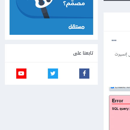
تابعنا على
له check يكون manager , senior و بس أعمل إنسيرت