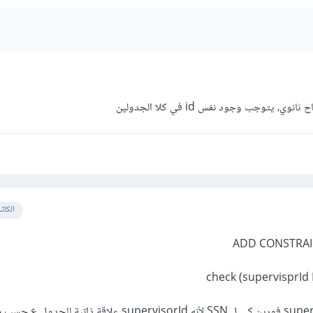
 يتوجب وجود نفس id في كلا الجدولين
الكات
ADD CONSTRAIN
هيك عملت تمام ؟ و supervisorId فورين كي ل SSN لأنه supervisorId علاقة ذاتية للجد