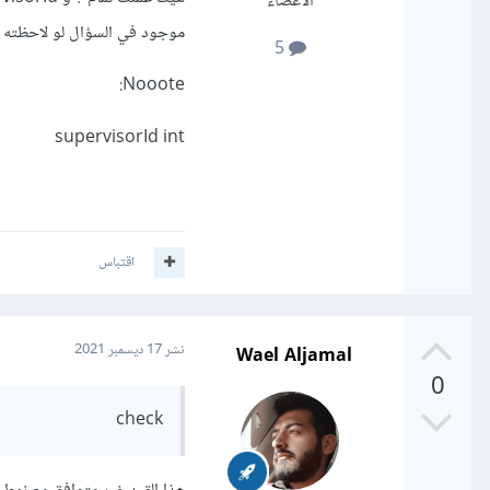
الأعضاء
موجود في السؤال لو لاحظته !
5
Nooote:
supervisorId int
اقتباس
Wael Aljamal
نشر
17 ديسمبر 2021
0
check