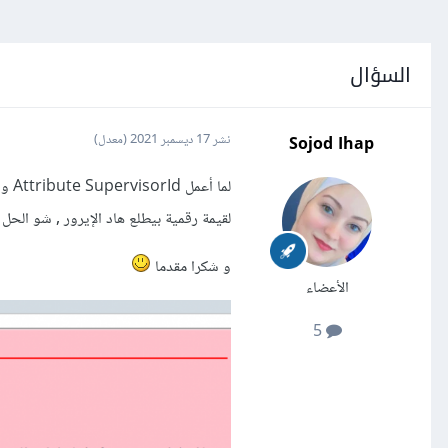
السؤال
Sojod Ihap
نشر
17 ديسمبر 2021
(معدل)
لقيمة رقمية بيطلع هاد الإيرور , شو الحل 
و شكرا مقدما
الأعضاء
5