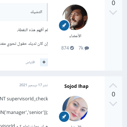
0
التشيك
لم أفهم هذه النقطة،
الأعضاء
إن كان لديك حقول تحوي مفتاح ثانوي،
874
7k
اقتباس
Sojod Ihap
نشر
17 ديسمبر 2021
0
T supervisorId_check
;check (supervisprId IN('manager','senior'))