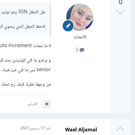
0
هل الحقل SSN يتم توليد id بشكل تلقائي فيه؟ هنا لا نمرر قيمة عندما نفعل الخاصية auto increment
لاحظ الحقل الذي يحوي الخطأ هو superVisor_id تأكد من عدم وضع
الأعضاء
لا ما عملت auto increment
5
senior بس ما في غير هيك حل !
من وجهة نظرك كيف رح تحله ؟
اقتباس
Wael Aljamal
نشر
17 ديسمبر 2021