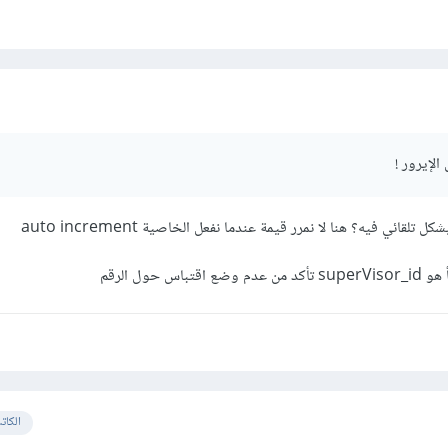
لإيرور !
 حول الرقم
الكات