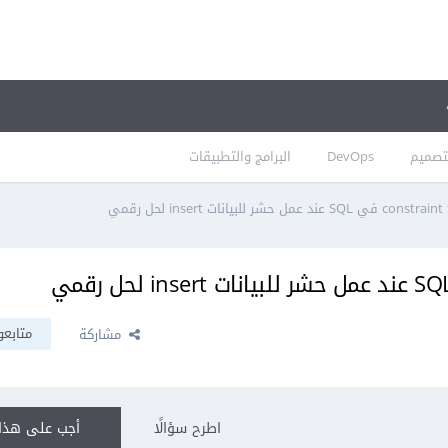
تصميم
DevOps
البرامج والتطبيقات
متابعو
مشاركة
اطرح سؤالًا
أجب على هذا 