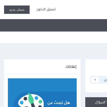
تسجيل الدخول
حساب جديد
إعلانات
ن
1
السؤال