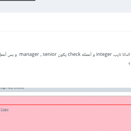
لما أعمل Attribute SupervisorId و الداتا تايب integer و أعمل
؟