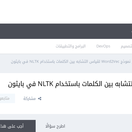
تصميم
DevOps
البرامج والتطبيقات
بين الكلمات باستخدام NLTK في بايثون
متابعو
مشاركة
اطرح سؤالًا
أجب على هذا 