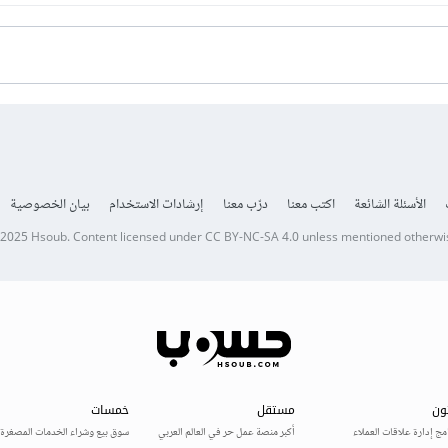
الأسئلة الشائعة
اكتب معنا
درّب معنا
إرشادات الاستخدام
بيان الخصوصية
 2025
Hsoub
.
Content licensed under
CC BY-NC-SA 4.0
unless mentioned otherwi