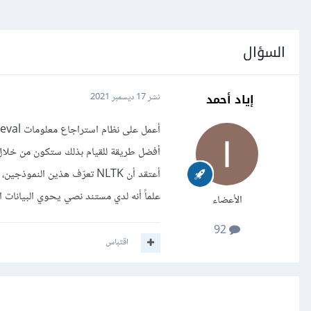
السؤال
إياد أحمد
نشر
17 ديسمبر 2021
أفضل طريقة للقيام بذلك ستكون من خلال استخدام نماذج Word2Vec لميلكو
أعتقد أن NLTK تعرّف هذين النموذجين، لذا هل يمكن لأحد ما أن يقدم مثال لكيفية القيام بذلك؟
علماً أنه لدي مستند نصي يحوي البيانات ا
الأعضاء
92
اقتباس