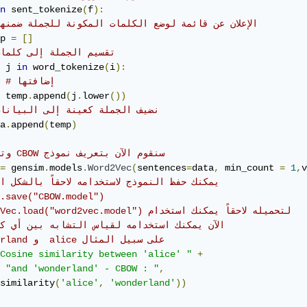
n
 sent_tokenize
(
f
):
# الإعلان عن قائمة لوضع الكلمات المكونة للجملة ضمنه
p 
=
[]
# تقسيم الجملة إلى كلما
 j 
in
 word_tokenize
(
i
):
# إضافتها
 temp
.
append
(
j
.
lower
())
# نضيف الجملة كعينة إلى البيانا
a
.
append
(
temp
)
# وتدريبه CBOW سنقوم الآن بتعريف نموذج 
=
 gensim
.
models
.
Word2Vec
(
sentences
=
data
,
 min_count 
=
1
,
v
# يمكنك حفظ النموذج لاستخدامه لاحقاً بالشكل ا
.save("CBOW.model")
# Word2Vec.load("word2vec.model") لتحميله لاحقاً يمكنك استخدام 
# الآن يمكنك استخدامه لقياس التشابه بين أي ك
# wonderland و  alice على سبيل المثال 
Cosine similarity between 'alice' "
+
"and 'wonderland' - CBOW : "
,
similarity
(
'alice'
,
'wonderland'
))