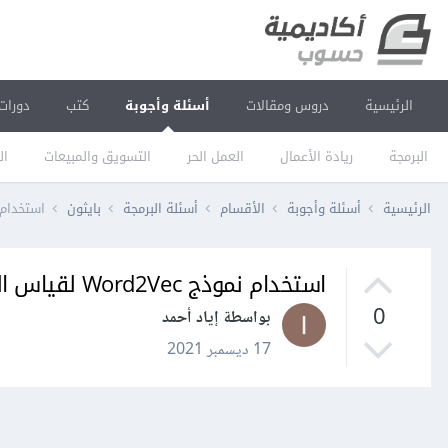
الرئيسية
دروس ومقالات
أسئلة وأجوبة
كتب
دورات
البرمجة
ريادة الأعمال
العمل الحر
التسويق والمبيعات
ال
الرئيسية
أسئلة وأجوبة
الأقسام
أسئلة البرمجة
بايثون
استخدام نموذج Word2Vec لقياس التشابه 
استخدام نموذج Word2Vec لقياس التشابه بين الكلمات باستخدام NLTK في بايثون
0
بواسطة إياد أحمد
17 ديسمبر 2021