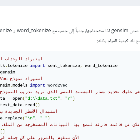
في الواقع هذا النموذج معرّف ضمن ensim
# استيراد الوحدات ال
tk
.
tokenize 
import
 sent_tokenize
,
# Word2Vec استيراد نموذج 
nsim
.
models 
import
Word2Vec
نبغي عليك تحديد مسار المستند النصي الذي تريد تدريب النموذج
ta 
=
 open
(
"d:\\data.txt"
,
"r"
)
text_data
.
read
()
# استبدال الأسطر الجديدة ب
e
.
replace
(
"\n"
,
" "
)
لإعلان عن قائمة فارغة لنضع بها البيانات المستخرجة من الملف 
[]
# الآن سنقوم بالمرور على كل جملة في