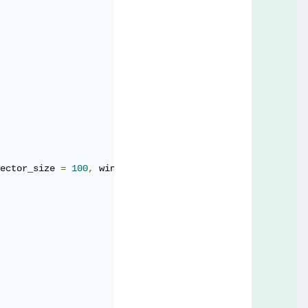
ector_size 
=
100
,
 window 
=
5
)