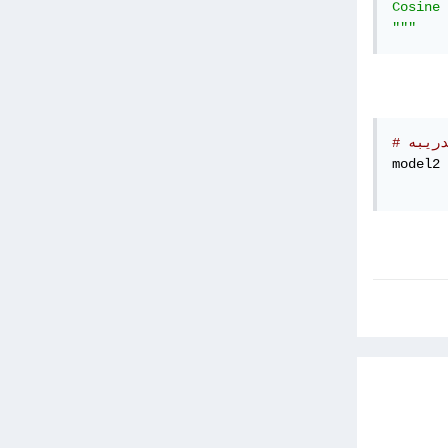
Cosine 
"""
model2 
       