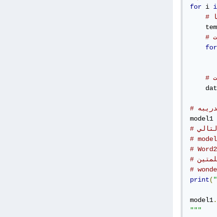
for
 i 
i
ا
    tem
ت
for
       
ت
    dat
model1 
لتالي
# model
لمتين
print
(
"
model1
.
"""
