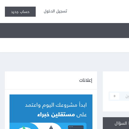
تسجيل الدخول
حساب جديد
إعلانات
ن
0
السؤال