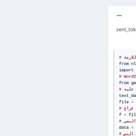
g لذا ستحتاجها، جمباً إلى جمب مع word_tokenize و sent_tokenize
لازمة
from
 nl
import
from
 ge
 عليه
text_da
file 
=
 
 فراغ
f 
=
 fil
النصي
data 
=
 النص