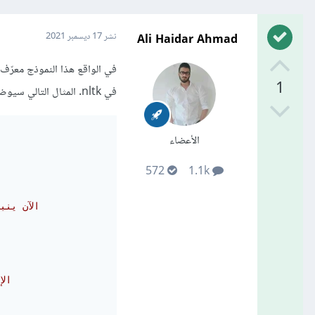
Ali Haidar Ahmad
نشر
17 ديسمبر 2021
1
في nltk. المثال التالي سيوضح لك كيفية القيام بذلك:
الأعضاء
572
1.1k
# الآن ي
# ا