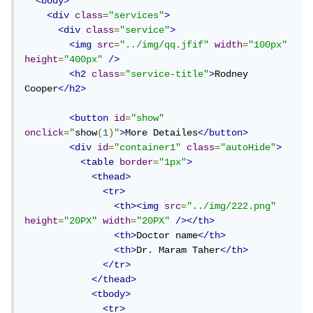
<body>
<div
class
=
"services"
>
<div
class
=
"service"
>
<img
src
=
"../img/qq.jfif"
width
=
"100px"
height
=
"400px"
/>
<h2
class
=
"service-title"
>
Rodney 
Cooper
</h2>
<button
id
=
"show"
onclick
=
"
show
(
1
)
"
>
More Detailes
</button>
<div
id
=
"container1"
class
=
"autoHide"
>
<table
border
=
"1px"
>
<thead>
<tr>
<th><img
src
=
"../img/222.png"
height
=
"20PX"
width
=
"20PX"
/></th>
<th>
Doctor name
</th>
<th>
Dr. Maram Taher
</th>
</tr>
</thead>
<tbody>
<tr>