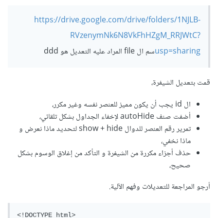
https://drive.google.com/drive/folders/1NJLB-
RVzenymNk6N8VkFhHZgM_RRJWtC?
usp=sharing
سم ال file المراد عليه التعديل هو ddd
قمت بتعديل الشيفرة،
ال id يجب أن يكون مميز للعنصر نفسه وغير مكرر،
أضفت صنف autoHide لإخفاء الجداول بشكل تلقائي،
تمرير رقم العنصر للدوال show + hide لتحديد ماذا نعرض و
ماذا نخفي،
حذف أجزاء مكررة من الشيفرة و التأكد من إغلاق الوسوم بشكل
صحيح،
أرجو المراجعة للتعديلات وفهم الآلية.
<!DOCTYPE html>