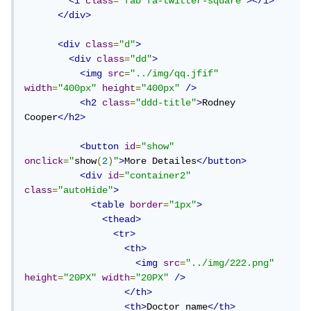
<i
class
=
"fab fa-twitter-square"
></i>
</div>
<div
class
=
"d"
>
<div
class
=
"dd"
>
<img
src
=
"../img/qq.jfif"
width
=
"400px"
height
=
"400px"
/>
<h2
class
=
"ddd-title"
>
Rodney 
Cooper
</h2>
<button
id
=
"show"
onclick
=
"
show
(
2
)
"
>
More Detailes
</button>
<div
id
=
"container2"
class
=
"autoHide"
>
<table
border
=
"1px"
>
<thead>
<tr>
<th>
<img
src
=
"../img/222.png"
height
=
"20PX"
width
=
"20PX"
/>
</th>
<th>
Doctor name
</th>