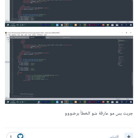
جربت بس مو عارفة شو الخطأ برضووو
اقتباس
1