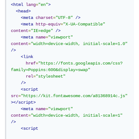
<html
lang
=
"en"
>
<head>
<meta
charset
=
"UTF-8"
/>
<meta
http-equiv
=
"X-UA-Compatible"
content
=
"IE=edge"
/>
<meta
name
=
"viewport"
content
=
"width=device-width, initial-scale=1.0"
/>
<link
href
=
"https://fonts.googleapis.com/css?
family=Poppins:600&display=swap"
rel
=
"stylesheet"
/>
<script
src
=
"https://kit.fontawesome.com/a81368914c.js"
></script>
<meta
name
=
"viewport"
content
=
"width=device-width, initial-scale=1"
/>
<script