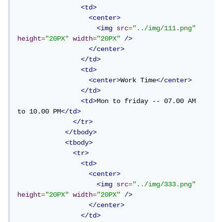
<td>
<center>
<img
src
=
"../img/111.png"
height
=
"20PX"
width
=
"20PX"
/>
</center>
</td>
<td>
<center>
Work Time
</center>
</td>
<td>
Mon to friday -- 07.00 AM 
to 10.00 PM
</td>
</tr>
</tbody>
<tbody>
<tr>
<td>
<center>
<img
src
=
"../img/333.png"
height
=
"20PX"
width
=
"20PX"
/>
</center>
</td>