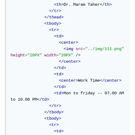
<th>
Dr. Maram Taher
</th>
</tr>
</thead>
<tbody>
<tr>
<td>
<center>
<img
src
=
"../img/111.png"
height
=
"20PX"
width
=
"20PX"
/>
</center>
</td>
<td>
<center>
Work Time
</center>
</td>
<td>
Mon to friday -- 07.00 AM 
to 10.00 PM
</td>
</tr>
</tbody>
<tbody>
<tr>
<td>