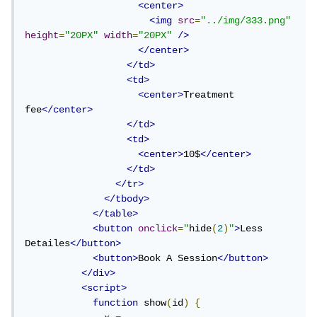
<center>
<img
src
=
"../img/333.png"
height
=
"20PX"
width
=
"20PX"
/>
</center>
</td>
<td>
<center>
Treatment 
fee
</center>
</td>
<td>
<center>
10$
</center>
</td>
</tr>
</tbody>
</table>
<button
onclick
=
"
hide
(
2
)
"
>
Less 
Detailes
</button>
<button>
Book A Session
</button>
</div>
<script>
function
 show
(
id
)
{