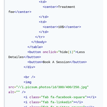
<td>
<center>
Treatment 
fee
</center>
</td>
<td>
<center>
10$
</center>
</td>
</tr>
</tbody>
</table>
<button
onclick
=
"
hide
(
1
)
"
>
Less 
Detailes
</button>
<button>
Book A Session
</button>
</div>
<br
/>
<img
src
=
"//i.picsum.photos/id/380/400/250.jpg"
alt
=
""
/>
<i
class
=
"fab fa-facebook-square"
></i>
<i
class
=
"fab fa-linkedin"
></i>