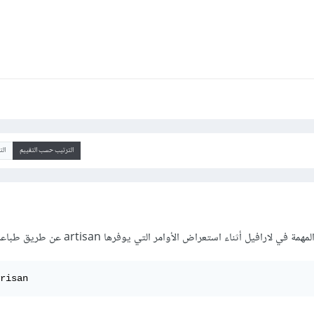
الترتيب حسب التقييم
ال
في لارافيل أثناء استعراض الأوامر التي يوفرها artisan عن طريق طباعة.
risan