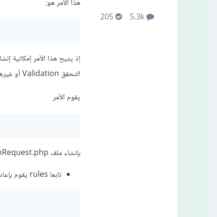
هذا الأمر هو:
205
5.3k
التحقق Validation أو غيرها. وهو أحد الأمور التي أحب العمل بها في لارافيل.
يقوم الأمر
بإنشاء ملف CustomRequest.php داخل app\http\requests، يحمل افتراضا:
تابعا rules يقوم بإعادة مصفوفة بكامل قواعد التحقق validation بشأن طلبية Http