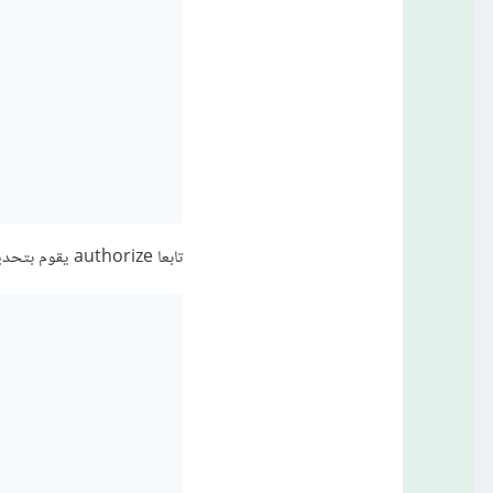
تابعا authorize يقوم بتحديد ما ان كان من المسموح قبول هاته الطلبية: