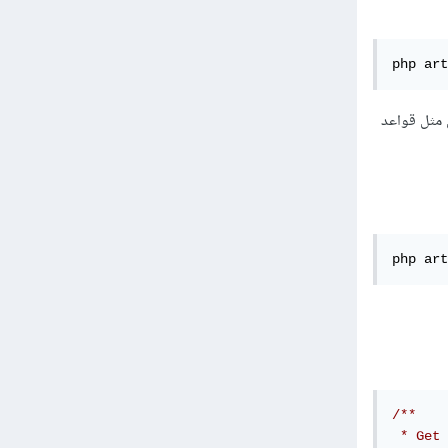
php art
 أشياء من مثل قواعد
php art
/**

 * Get 