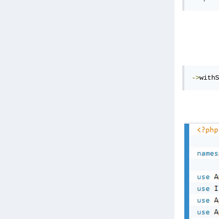
->
withS