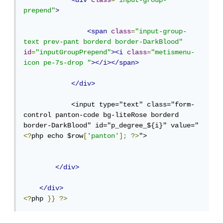
prepend"
>
<span
class
=
"input-group-
text prev-pant borderd border-DarkBlood"
id
=
"inputGroupPrepend"
><i
class
=
"metismenu-
icon pe-7s-drop "
></i></span>
</div>
            <input type="text" class="form-
control panton-code bg-liteRose borderd 
border-DarkBlood" id="p_degree_${i}" value="
<?
php echo $row
[
'panton'
];
?>
">

</div>
</div>
<?
php 
}}
?>