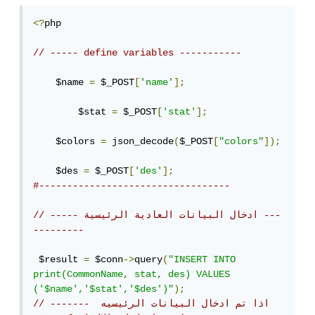
<?
php   

// ----- define variables -----------
    $name 
=
 $_POST
[
'name'
];
	$stat 
=
 $_POST
[
'stat'
];
    $colors 
=
 json_decode
(
$_POST
[
"colors"
]);
    $des 
=
 $_POST
[
'des'
];
#----------------------------------
// ----- ادخال البيانات العادية الرئيسية ---
---------
 $result 
=
 $conn
->
query
(
"INSERT INTO 
print(CommonName, stat, des) VALUES 
('$name','$stat','$des')"
);
// ------- اذا تم ادخال البيانات الرئيسيه 