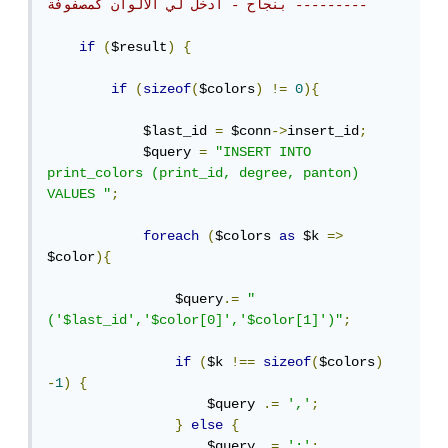
بنجاح - ادخل لي الالوان كمصفوفة ---------
if
(
$result
)
{
if
(
sizeof
(
$colors
)
!=
0
){
            $last_id 
=
 $conn
->
insert_id
;
            $query 
=
"INSERT INTO 
print_colors (print_id, degree, panton) 
VALUES "
;
foreach
(
$colors 
as
 $k 
=>
$color
){
                $query
.=
"
('$last_id','$color[0]','$color[1]')"
;
if
(
$k 
!==
sizeof
(
$colors
)
-
1
)
{
                    $query 
.=
','
;
}
else
{
                    $query 
.=
';'
;