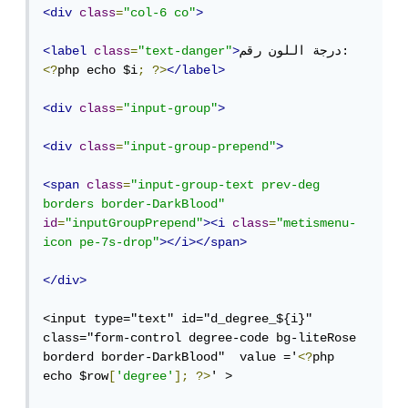
<div
class
=
"col-6 co"
>
درجة اللون رقم: 
>
"text-danger"
=
class
<label
<?
php echo $i
;
?>
</label>
<div
class
=
"input-group"
>
<div
class
=
"input-group-prepend"
>
<span
class
=
"input-group-text prev-deg 
borders border-DarkBlood"
id
=
"inputGroupPrepend"
><i
class
=
"metismenu-
icon pe-7s-drop"
></i></span>
</div>
<input type="text" id="d_degree_${i}" 
class="form-control degree-code bg-liteRose 
borderd border-DarkBlood"  value ='
<?
php 
echo $row
[
'degree'
];
?>
' >
