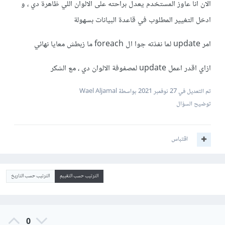
الان انا عاوز المستخدم يعدل براحته على الالوان اللي ظاهرة دي ، و
ادخل التغيير المطلوب في قاعدة البيانات بسهولة
امر update لما نفذته جوا ال foreach ما زبطش معايا نهائي
ازاي اقدر اعمل update لمصفوفة الالوان دي ، مع الشكر
تم التعديل في
27 نوفمبر 2021
بواسطة Wael Aljamal
توضيح السؤال
اقتباس
الترتيب حسب التقييم
الترتيب حسب التاريخ
0