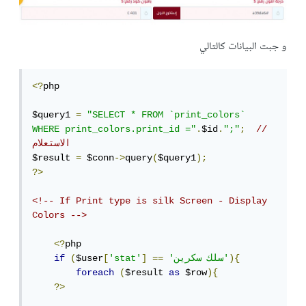
و جبت البيانات كالتالي
<?
php

$query1 
=
"SELECT * FROM `print_colors` 
WHERE print_colors.print_id ="
.
$id
.
";"
;
// 
الاستعلام
$result 
=
 $conn
->
query
(
$query1
);
?>
<!-- If Print type is silk Screen - Display 
Colors -->
<?
php

){
'سلك سكرين'
==
]
'stat'
[
$user
(
if
foreach
(
$result 
as
 $row
){
?>