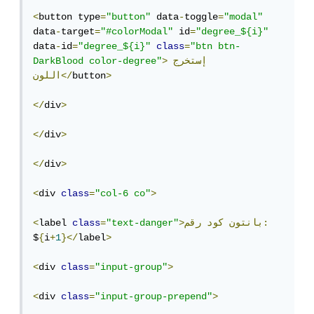
<
button type
=
"button"
 data
-
toggle
=
"modal"
data
-
target
=
"#colorModal"
 id
=
"degree_${i}"
data
-
id
=
"degree_${i}"
class
=
"btn btn-
>إستخرج
DarkBlood color-degree"
>
button
اللون</
</
div
>
</
div
>
</
div
>
<
div 
class
=
"col-6 co"
>
رقم:
>بانتون
كود
"text-danger"
=
class
label 
<
$
{
i
+
1
}</
label
>
<
div 
class
=
"input-group"
>
<
div 
class
=
"input-group-prepend"
>