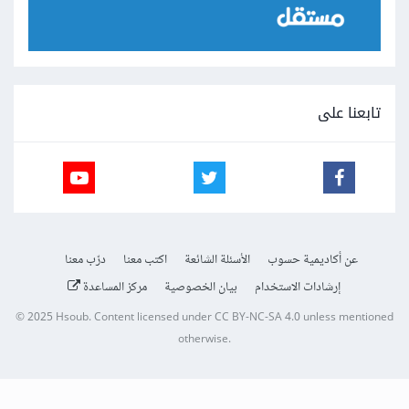
تابعنا على
عن أكاديمية حسوب
الأسئلة الشائعة
اكتب معنا
درّب معنا
إرشادات الاستخدام
بيان الخصوصية
مركز المساعدة
© 2025
Hsoub
.
Content licensed under
CC BY-NC-SA 4.0
unless mentioned
otherwise.