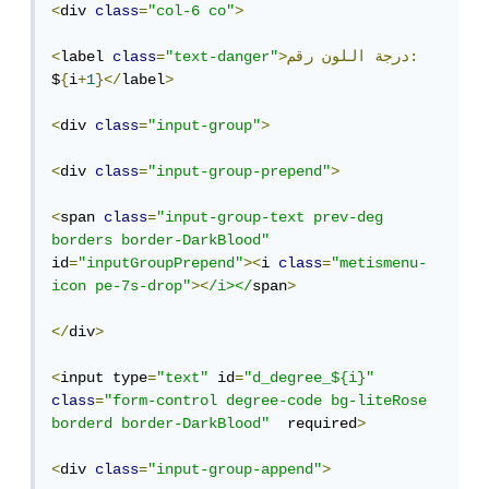
<
div 
class
=
"col-6 co"
>
رقم:
>درجة
اللون
"text-danger"
=
class
label 
<
$
{
i
+
1
}</
label
>
<
div 
class
=
"input-group"
>
<
div 
class
=
"input-group-prepend"
>
<
span 
class
=
"input-group-text prev-deg 
borders border-DarkBlood"
id
=
"inputGroupPrepend"
><
i 
class
=
"metismenu-
icon pe-7s-drop"
><
/i></
span
>
</
div
>
<
input type
=
"text"
 id
=
"d_degree_${i}"
class
=
"form-control degree-code bg-liteRose 
borderd border-DarkBlood"
  required
>
<
div 
class
=
"input-group-append"
>