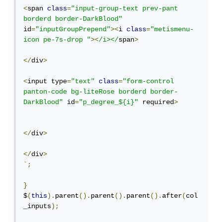
<
span 
class
=
"input-group-text prev-pant 
borderd border-DarkBlood"
id
=
"inputGroupPrepend"
><
i 
class
=
"metismenu-
icon pe-7s-drop "
><
/i></
span
>
</
div
>
<
input type
=
"text"
class
=
"form-control 
panton-code bg-liteRose borderd border-
DarkBlood"
 id
=
"p_degree_${i}"
 required
>
</
div
>
</
div
>
`;
}
$
(
this
).
parent
().
parent
().
parent
().
after
(
col
_inputs
);