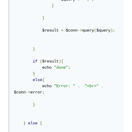
}
}
            $result 
=
 $conn
->
query
(
$query
);
}
if
(
$result
){
            echo 
"done"
;
}
else
{
            echo 
"Error: "
.
"<br>"
.
$conn
->
error
;
}
}
else
{