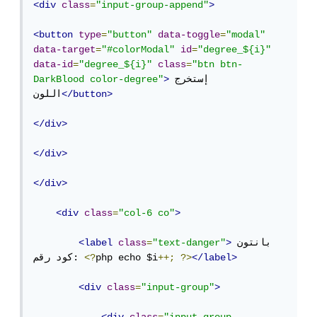
<div
class
=
"input-group-append"
>
<button
type
=
"button"
data-toggle
=
"modal"
data-target
=
"#colorModal"
id
=
"degree_${i}"
data-id
=
"degree_${i}"
class
=
"btn btn-
إستخرج 
>
DarkBlood color-degree"
</button>
اللون
</div>
</div>
</div>
<div
class
=
"col-6 co"
>
بانتون 
>
"text-danger"
=
class
<label
</label>
?>
++;
php echo $i
<?
كود رقم: 
<div
class
=
"input-group"
>
<div
class
=
"input-group-